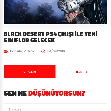
BLACK DESERT PS4 ÇIKIŞI İLE YENI
SINIFLAR GELECEK
Haberler
,
Videolar
04/09/2019
GERI
İLERI
SEN NE
DÜŞÜNÜYORSUN?