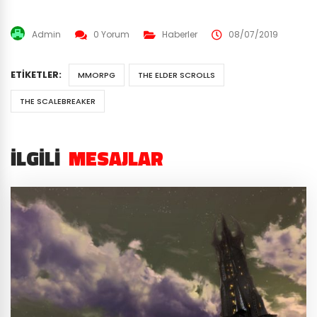
Admin
0 Yorum
Haberler
08/07/2019
ETIKETLER:
MMORPG
THE ELDER SCROLLS
THE SCALEBREAKER
İLGILI
MESAJLAR