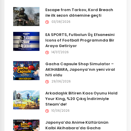
Escape from Tarkov, Kord Breach
ile ilk sezon dönemine geçti
03/08/2026
EA SPORTS, Futbolun Üç Efsanesini
Icons of Football Programında Bir
Araya Getiriyor
14/07/2026
Gacha Capsule Shop Simulator –
AKIHABARA, Japonya’nın yeni viral
hiti oldu
29/06/2026
Arkadaşlık Bitiren Kaos Oyunu Hold
Your King, %20 Çıkış İndirimiyle
Steam’de!
10/06/2026
Japonya’da Anime Kültürünün
Kalbi Akihabara’da Gacha