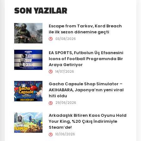
SON YAZILAR
Escape from Tarkov, Kord Breach
ile ilk sezon dönemine geçti
03/08/2026
EA SPORTS, Futbolun Üç Efsanesini
Icons of Football Programında Bir
Araya Getiriyor
14/07/2026
Gacha Capsule Shop Simulator –
AKIHABARA, Japonya’nın yeni viral
hiti oldu
29/06/2026
Arkadaşlık Bitiren Kaos Oyunu Hold
Your King, %20 Çıkış İndirimiyle
Steam’de!
10/06/2026