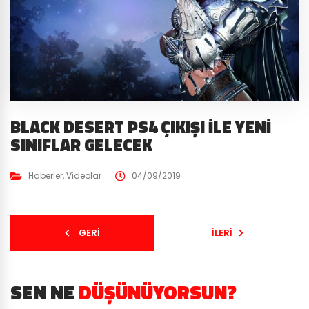
BLACK DESERT PS4 ÇIKIŞI İLE YENI
SINIFLAR GELECEK
Haberler
,
Videolar
04/09/2019
GERI
İLERI
SEN NE
DÜŞÜNÜYORSUN?