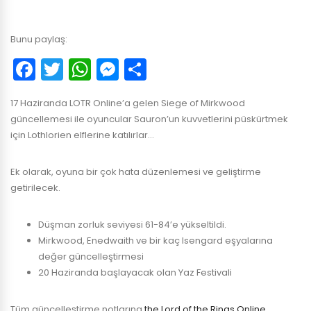
Bunu paylaş:
Facebook
Twitter
WhatsApp
Messenger
Paylaş
17 Haziranda LOTR Online’a gelen Siege of Mirkwood
güncellemesi ile oyuncular Sauron’un kuvvetlerini püskürtmek
için Lothlorien elflerine katılırlar…
Ek olarak, oyuna bir çok hata düzenlemesi ve geliştirme
getirilecek.
Düşman zorluk seviyesi 61-84’e yükseltildi.
Mirkwood, Enedwaith ve bir kaç Isengard eşyalarına
değer güncelleştirmesi
20 Haziranda başlayacak olan Yaz Festivali
Tüm güncelleştirme notlarına
the Lord of the Rings Online