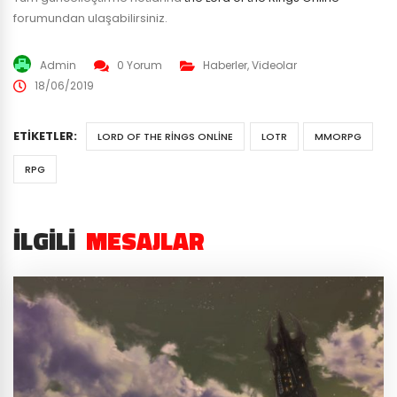
forumundan ulaşabilirsiniz.
Admin
0 Yorum
Haberler
,
Videolar
18/06/2019
ETIKETLER:
LORD OF THE RINGS ONLINE
LOTR
MMORPG
RPG
İLGILI
MESAJLAR