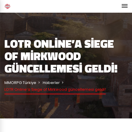
LOTR ONLINE’A SIEGE
OF MIRKWOOD
GÜNCELLEMESI GELDI!
MMORPG Türkiye
Haberler
LOTR Online’a Siege of Mirkwood güncellemesi geldi!