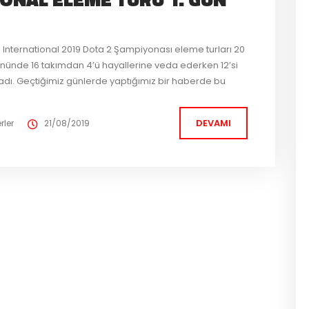
 International 2019 Dota 2 Şampiyonası eleme turları 20
 gününde 16 takımdan 4’ü hayallerine veda ederken 12’si
ladı. Geçtiğimiz günlerde yaptığımız bir haberde bu
nuvasının ödül havuzundan bahsetmiştik. Her...
DEVAMI
rler
21/08/2019