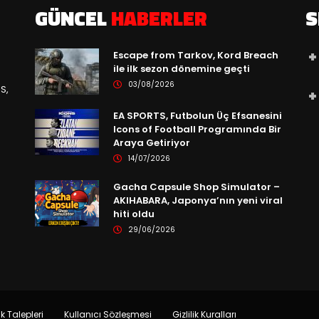
GÜNCEL
HABERLER
S
Escape from Tarkov, Kord Breach
ile ilk sezon dönemine geçti
03/08/2026
S,
EA SPORTS, Futbolun Üç Efsanesini
Icons of Football Programında Bir
Araya Getiriyor
14/07/2026
Gacha Capsule Shop Simulator –
AKIHABARA, Japonya’nın yeni viral
hiti oldu
29/06/2026
ik Talepleri
Kullanıcı Sözleşmesi
Gizlilik Kuralları