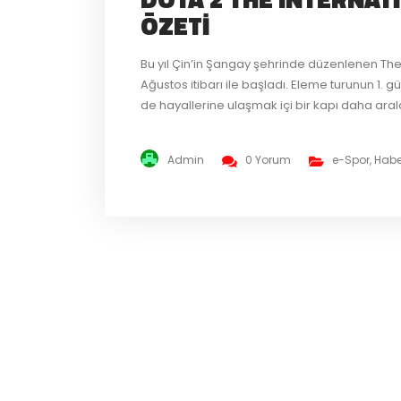
ÖZETI
Bu yıl Çin’in Şangay şehrinde düzenlenen The
Ağustos itibarı ile başladı. Eleme turunun 1.
de hayallerine ulaşmak içi bir kapı daha ara
sene düzenlenen The International Dota 2 tur
Admin
0 Yorum
e-Spor
,
Habe