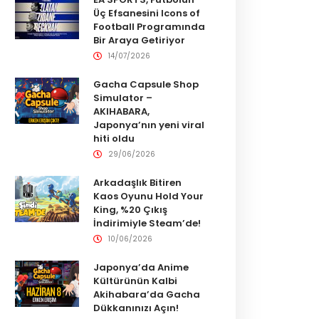
Üç Efsanesini Icons of
Football Programında
Bir Araya Getiriyor
14/07/2026
Gacha Capsule Shop
Simulator –
AKIHABARA,
Japonya’nın yeni viral
hiti oldu
29/06/2026
Arkadaşlık Bitiren
Kaos Oyunu Hold Your
King, %20 Çıkış
İndirimiyle Steam’de!
10/06/2026
Japonya’da Anime
Kültürünün Kalbi
Akihabara’da Gacha
Dükkanınızı Açın!