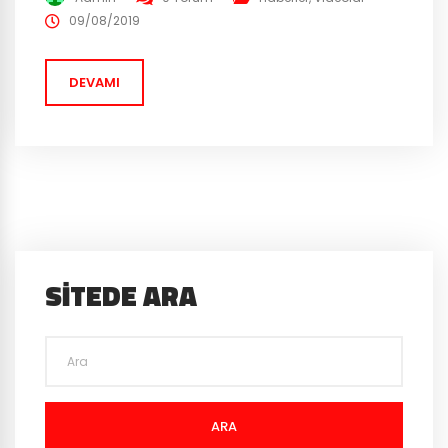
Switch Lite’nin çıkış tarihi, özellikleri, fiyatı ve daha
09/08/2019
fazlası dahil olmak üzere bilmeniz gereken her şey bu
haberde. Nintendo Switch...
DEVAMI
SITEDE ARA
ARA