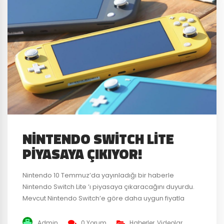
NINTENDO SWITCH LITE
PIYASAYA ÇIKIYOR!
Nintendo 10 Temmuz’da yayınladığı bir haberle
Nintendo Switch Lite ’ı piyasaya çıkaracağını duyurdu.
Mevcut Nintendo Switch’e göre daha uygun fiyatla
satılacak ve elde taşınabilir bir alternatifi olacak bu
ürünün Eylül 2019’da çıkması bekleniyor. İşte Nintendo
Admin
0 Yorum
Haberler
,
Videolar