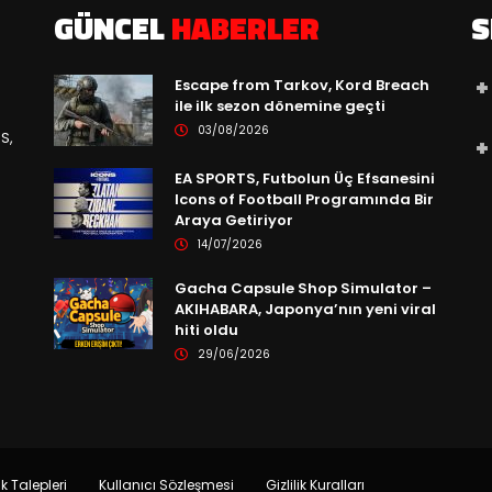
GÜNCEL
HABERLER
S
Escape from Tarkov, Kord Breach
ile ilk sezon dönemine geçti
03/08/2026
S,
EA SPORTS, Futbolun Üç Efsanesini
Icons of Football Programında Bir
Araya Getiriyor
14/07/2026
Gacha Capsule Shop Simulator –
AKIHABARA, Japonya’nın yeni viral
hiti oldu
29/06/2026
ik Talepleri
Kullanıcı Sözleşmesi
Gizlilik Kuralları