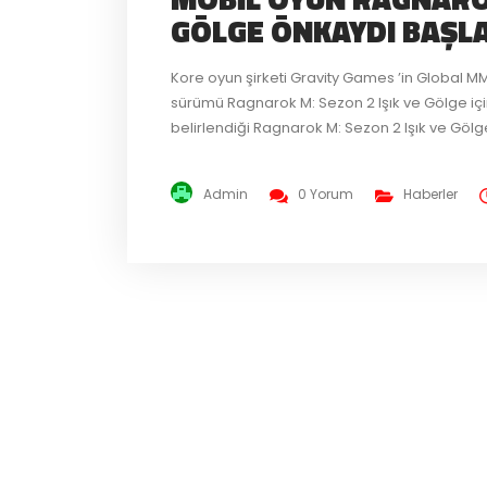
GÖLGE ÖNKAYDI BAŞLA
Kore oyun şirketi Gravity Games ’in Global 
sürümü Ragnarok M: Sezon 2 Işık ve Gölge için
belirlendiği Ragnarok M: Sezon 2 Işık ve Gölge 
duyuruldu. Ragnarok M: Eternal Love ’ın açılışı
Admin
0 Yorum
Haberler