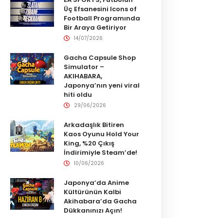
Üç Efsanesini Icons of
Football Programında
Bir Araya Getiriyor
14/07/2026
Gacha Capsule Shop
Simulator –
AKIHABARA,
Japonya’nın yeni viral
hiti oldu
29/06/2026
Arkadaşlık Bitiren
Kaos Oyunu Hold Your
King, %20 Çıkış
İndirimiyle Steam’de!
10/06/2026
Japonya’da Anime
Kültürünün Kalbi
Akihabara’da Gacha
Dükkanınızı Açın!