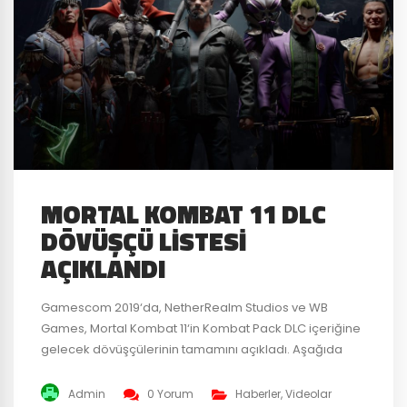
MORTAL KOMBAT 11 DLC
DÖVÜŞÇÜ LISTESI
AÇIKLANDI
Gamescom 2019‘da, NetherRealm Studios ve WB
Games, Mortal Kombat 11‘in Kombat Pack DLC içeriğine
gelecek dövüşçülerinin tamamını açıkladı. Aşağıda
izleyebileceğiniz yeni dövüşçü tanıtım videosuyla,
MK’den derin geçmişe sahip dövüşçü Sindel, Image
Admin
0 Yorum
Haberler
,
Videolar