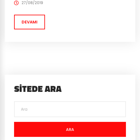
Comic’in Spawn‘ı, Terminator ve Batman’in baş
27/08/2019
düşmanı Joker, MK11‘de kendilerini gösterdiler. Bu
karakterlerin geleceği daha önceden ima edilmişti
DEVAMI
ama oyun içerisinde nasıl olacaklarını, bu video...
SITEDE ARA
ARA