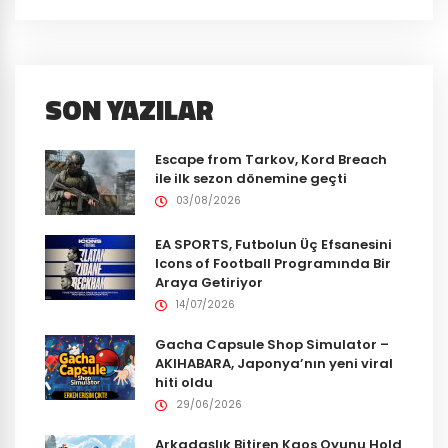
SON YAZILAR
Escape from Tarkov, Kord Breach
ile ilk sezon dönemine geçti
03/08/2026
EA SPORTS, Futbolun Üç Efsanesini
Icons of Football Programında Bir
Araya Getiriyor
14/07/2026
Gacha Capsule Shop Simulator –
AKIHABARA, Japonya’nın yeni viral
hiti oldu
29/06/2026
Arkadaşlık Bitiren Kaos Oyunu Hold