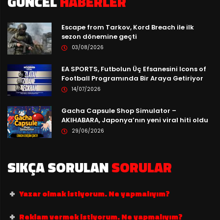
GÜNCEL
HABERLER
Escape from Tarkov, Kord Breach ile ilk
sezon dönemine geçti
03/08/2026
EA SPORTS, Futbolun Üç Efsanesini Icons of
Football Programında Bir Araya Getiriyor
14/07/2026
Gacha Capsule Shop Simulator –
AKIHABARA, Japonya’nın yeni viral hiti oldu
29/06/2026
SIKÇA SORULAN
SORULAR
Yazar olmak istiyorum. Ne yapmalıyım?
Reklam vermek istiyorum. Ne yapmalıyım?