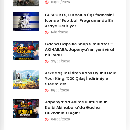
03/08/2026
EA SPORTS, Futbolun Üç Efsanesini
Icons of Football Programında Bir
Araya Getiriyor
14/07/2026
Gacha Capsule Shop Simulator –
AKIHABARA, Japonya’nın yeni viral
hiti oldu
29/06/2026
Arkadaşlık Bitiren Kaos Oyunu Hold
Your King, %20 Çıkış İndirimiyle
Steam’de!
10/06/2026
Japonya’da Anime Kültürünün
Kalbi Akihabara’da Gacha
Dükkanınızı Açın!
04/06/2026