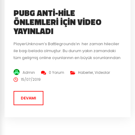
PUBG ANTI-HILE
ÖNLEMLERI İÇIN VIDEO
YAYINLADI
PlayerUnknown’s Battlegrounds‘ın her zaman hileciler
ile başı belada olmuştur. Bu durum yakın zamandaki
tüm gelişmiş online oyunlarının en büyük sorunlarından
biri haline geldi. PUBG hile yapan oyunculara dur
diyebilmek için büyük adımlar atmaya kararlı. Şirket,
Admin
0 Yorum
Haberler
,
Videolar
anti-hile sistemleri için harcadıkları bu eforu ve
15/07/2019
kararlılıklarını da yeni bir bir video çıkartarak arka
planda nasıl çalıştıklarını tüm oyuncularına...
DEVAMI