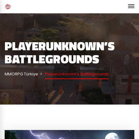
PLAYERUNKNOWN’S
BATTLEGROUNDS
MMORPG Türkiye
PlayerUnknown's Battlegrounds