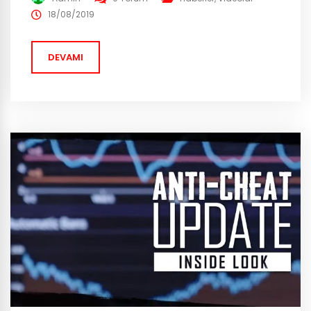
gelen güncelleme ile Erangel’in üzerinde kara bulutlar
18/08/2019
dolaşacak gibi gözüküyor. Bunun yanı sıra “Oyun
kalitesini arttırma” yenilikleri de mevcut. Güncelleme
DEVAMI
4.2 ‘nin test versiyonunu deneyen oyuncular oyunun
içerisinde...