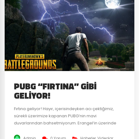
PUBG “FIRTINA” GIBI
GELIYOR!
Fırtına geliyor! Hayır, içerisindeyken acı çektiğimiz,
sürekli üzerimize kapanan PUBG‘nin mavi
duvarlarından bahsetmiyorum. Erangel‘in üzerinde
çakan gerçek şimşeklerden bahsediyorum. Battle
Royale – Shooter oyunu PUBG’nin test server’larına
Admin
0 Yorum
Haberler
,
Videolar