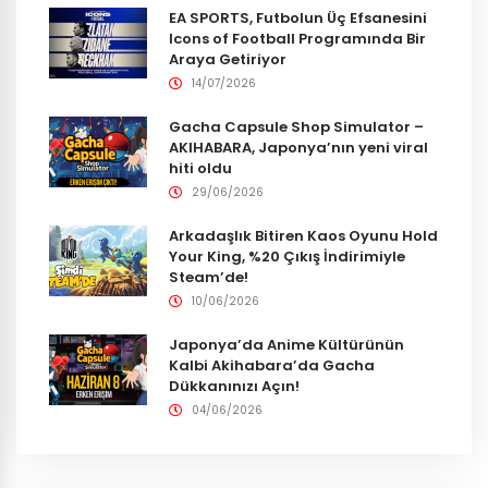
EA SPORTS, Futbolun Üç Efsanesini
Icons of Football Programında Bir
Araya Getiriyor
14/07/2026
Gacha Capsule Shop Simulator –
AKIHABARA, Japonya’nın yeni viral
hiti oldu
29/06/2026
Arkadaşlık Bitiren Kaos Oyunu Hold
Your King, %20 Çıkış İndirimiyle
Steam’de!
10/06/2026
Japonya’da Anime Kültürünün
Kalbi Akihabara’da Gacha
Dükkanınızı Açın!
04/06/2026