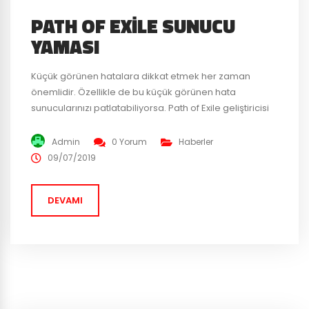
PATH OF EXILE SUNUCU
YAMASI
Küçük görünen hatalara dikkat etmek her zaman
önemlidir. Özellikle de bu küçük görünen hata
sunucularınızı patlatabiliyorsa. Path of Exile geliştiricisi
Grinding Gear Games, yeni bir yama ile küçük gözüken
fakat sunucu performansını ciddi şekilde
Admin
0 Yorum
Haberler
etkileyebilecek hatayı düzeltti. Yamada ayrıca
09/07/2019
canavarların davranışında (AI) sunucu kaynaklarını çok
tüketen bir hata daha tespit edilip düzeltildi. Tüm yama
DEVAMI
notlarına...