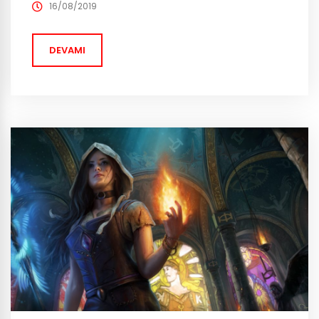
“Season of the Triune“. 3 milenyum öncesinden Prime
16/08/2019
Evils of the Burning Hells tarafından kurulan çok eski bir
tarikata geri dönüş...
DEVAMI