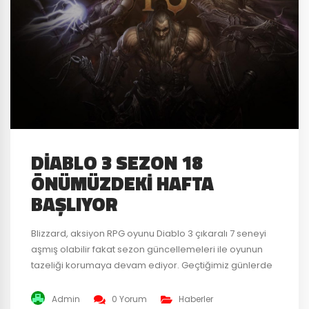
DIABLO 3 SEZON 18
ÖNÜMÜZDEKI HAFTA
BAŞLIYOR
Blizzard, aksiyon RPG oyunu Diablo 3 çıkaralı 7 seneyi
aşmış olabilir fakat sezon güncellemeleri ile oyunun
tazeliği korumaya devam ediyor. Geçtiğimiz günlerde
sezon 18 için paylaştıkları planları 23 Ağustos’tan
itibaren tatmaya başlayacağız. Yeni sezonun adı
Admin
0 Yorum
Haberler