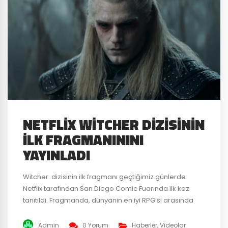
NETFLIX WITCHER DIZISININ
İLK FRAGMANININI
YAYINLADI
Witcher dizisinin ilk fragmanı geçtiğimiz günlerde
Netflix tarafından San Diego Comic Fuarında ilk kez
tanıtıldı. Fragmanda, dünyanın en iyi RPG’si arasında
gösterilen oyundan tanıdık bir çok yüz bulunuyor. Ciri
ve Yennefer bunların başlıcaları. Netflix, diziyi ilk
Admin
0 Yorum
Haberler
,
Videolar