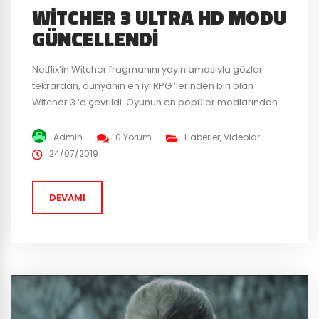
WITCHER 3 ULTRA HD MODU
GÜNCELLENDI
Netflix’in Witcher fragmanını yayınlamasıyla gözler
tekrardan, dünyanın en iyi RPG ‘lerinden biri olan
Witcher 3 ‘e çevrildi. Oyunun en popüler modlarından
biri olan HD moduna görsel güncelleme getirildi. The
Witcher 3 HD Reworked Project, 10.0 güncellemesi ile
Admin
0 Yorum
Haberler
,
Videolar
oyun dokusunda geliştirme, modellerin yeniden
24/07/2019
işlenmesi ve çevresel detaylara yenilik getirdi.
Paylaşılan videoda klasik Witcher ve yenilenmiş
DEVAMI
oyunun...