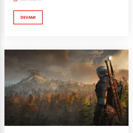
sadece Lana, Matrix 4 için çalışacak. 1994 yılında
Edward Zwick imzalı İhtiras Rüzgarları filmi ile ve 1995
DEVAMI
yılında Mel Gibson imzalı Cesur Yürek ile arka arkaya...