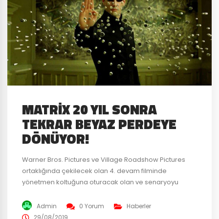
MATRIX 20 YIL SONRA
TEKRAR BEYAZ PERDEYE
DÖNÜYOR!
Warner Bros. Pictures ve Village Roadshow Pictures
ortaklığında çekilecek olan 4. devam filminde
yönetmen koltuğuna oturacak olan ve senaryoyu
üstlenen kişi orijinal üçlemenin de yönetmenlerinden
Wachowski kardeşlerden biri olan Lana
Admin
0 Yorum
Haberler
Wachowski olacak. Lana ve Lily Wachowski ikilisinden
29/08/2019