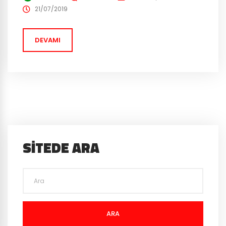
duyurduğunda oynaması beklenen oyuncular çok ses
21/07/2019
getirmişti. Fakat görünen o ki fragmanda aktörlerin
görünüşleri oyundakine çok benzerlik gösteriyor.
DEVAMI
Fragman...
SITEDE ARA
ARA