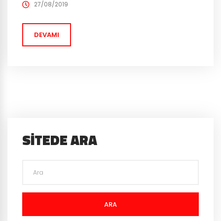
Comic’in Spawn‘ı, Terminator ve Batman’in baş
27/08/2019
düşmanı Joker, MK11‘de kendilerini gösterdiler. Bu
karakterlerin geleceği daha önceden ima edilmişti
DEVAMI
ama oyun içerisinde nasıl olacaklarını, bu video...
SITEDE ARA
ARA