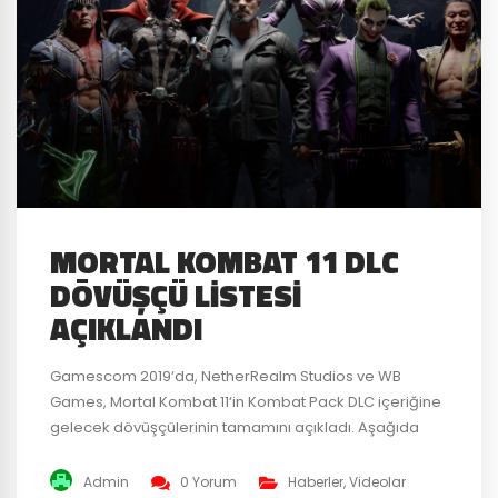
MORTAL KOMBAT 11 DLC
DÖVÜŞÇÜ LISTESI
AÇIKLANDI
Gamescom 2019‘da, NetherRealm Studios ve WB
Games, Mortal Kombat 11‘in Kombat Pack DLC içeriğine
gelecek dövüşçülerinin tamamını açıkladı. Aşağıda
izleyebileceğiniz yeni dövüşçü tanıtım videosuyla,
MK’den derin geçmişe sahip dövüşçü Sindel, Image
Admin
0 Yorum
Haberler
,
Videolar