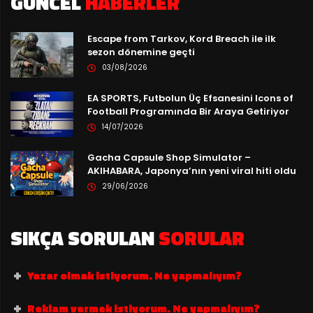
GÜNCEL
HABERLER
Escape from Tarkov, Kord Breach ile ilk
sezon dönemine geçti
03/08/2026
EA SPORTS, Futbolun Üç Efsanesini Icons of
Football Programında Bir Araya Getiriyor
14/07/2026
Gacha Capsule Shop Simulator –
AKIHABARA, Japonya’nın yeni viral hiti oldu
29/06/2026
SIKÇA SORULAN
SORULAR
Yazar olmak istiyorum. Ne yapmalıyım?
Reklam vermek istiyorum. Ne yapmalıyım?