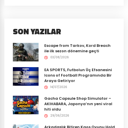
SON YAZILAR
Escape from Tarkov, Kord Breach
ile ilk sezon dönemine geçti
03/08/2026
EA SPORTS, Futbolun Üç Efsanesini
Icons of Football Programında Bir
Araya Getiriyor
14/07/2026
Gacha Capsule Shop Simulator –
AKIHABARA, Japonya’nın yeni viral
hiti oldu
29/06/2026
Arkadaşlık Bitiren Kaos Oyunu Hold