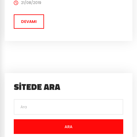
Geçtiğimiz günlerde yaptığımız bir haberde bu sene
21/08/2019
düzenlenen The International Dota 2 turnuvasının ödül
havuzundan bahsetmiştik. Her...
DEVAMI
SITEDE ARA
ARA