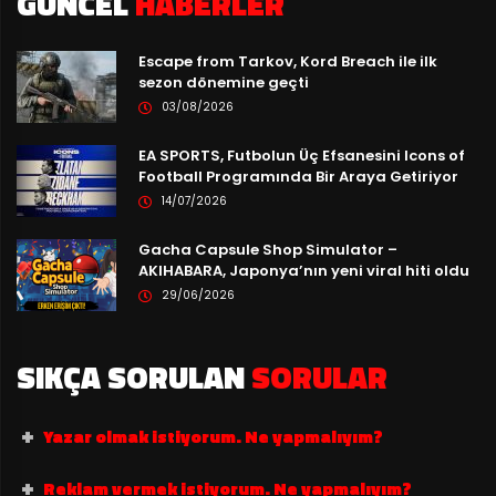
GÜNCEL
HABERLER
Escape from Tarkov, Kord Breach ile ilk
sezon dönemine geçti
03/08/2026
EA SPORTS, Futbolun Üç Efsanesini Icons of
Football Programında Bir Araya Getiriyor
14/07/2026
Gacha Capsule Shop Simulator –
AKIHABARA, Japonya’nın yeni viral hiti oldu
29/06/2026
SIKÇA SORULAN
SORULAR
Yazar olmak istiyorum. Ne yapmalıyım?
Reklam vermek istiyorum. Ne yapmalıyım?