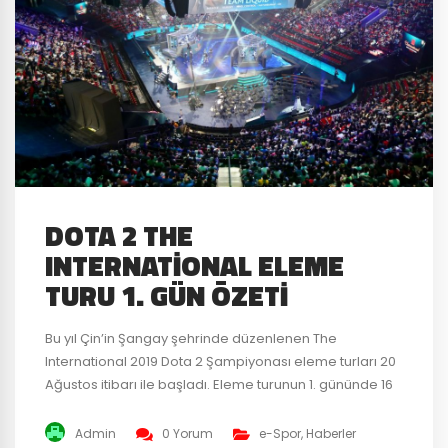
DOTA 2 THE
INTERNATIONAL ELEME
TURU 1. GÜN ÖZETI
Bu yıl Çin’in Şangay şehrinde düzenlenen The
International 2019 Dota 2 Şampiyonası eleme turları 20
Ağustos itibarı ile başladı. Eleme turunun 1. gününde 16
takımdan 4’ü hayallerine veda ederken 12’si de
hayallerine ulaşmak içi bir kapı daha araladı.
Admin
0 Yorum
e-Spor
,
Haberler