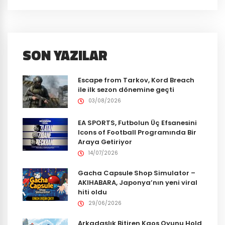
SON YAZILAR
Escape from Tarkov, Kord Breach
ile ilk sezon dönemine geçti
03/08/2026
EA SPORTS, Futbolun Üç Efsanesini
Icons of Football Programında Bir
Araya Getiriyor
14/07/2026
Gacha Capsule Shop Simulator –
AKIHABARA, Japonya’nın yeni viral
hiti oldu
29/06/2026
Arkadaşlık Bitiren Kaos Oyunu Hold