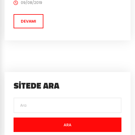
dünyasında aslında farklı firmaların daha önce
09/08/2019
kullandığı grafik ve renkleri kullanması, oyunun tüm pc
ve telefonlarda ekran koruyucu haline gelmesine yol
DEVAMI
açmadı pek tabii. İşin...
SITEDE ARA
ARA