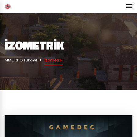
İZOMETRIK
MMORPG Türkiye
İzometrik