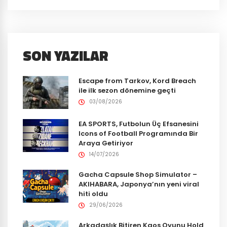
SON YAZILAR
Escape from Tarkov, Kord Breach
ile ilk sezon dönemine geçti
03/08/2026
EA SPORTS, Futbolun Üç Efsanesini
Icons of Football Programında Bir
Araya Getiriyor
14/07/2026
Gacha Capsule Shop Simulator –
AKIHABARA, Japonya’nın yeni viral
hiti oldu
29/06/2026
Arkadaşlık Bitiren Kaos Oyunu Hold