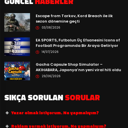
GÜNCEL
HABERLER
Escape from Tarkov, Kord Breach ile ilk
sezon dönemine geçti
03/08/2026
EA SPORTS, Futbolun Üç Efsanesini Icons of
Football Programında Bir Araya Getiriyor
14/07/2026
Gacha Capsule Shop Simulator –
AKIHABARA, Japonya’nın yeni viral hiti oldu
29/06/2026
SIKÇA SORULAN
SORULAR
Yazar olmak istiyorum. Ne yapmalıyım?
Reklam vermek istiyorum. Ne yapmalıyım?