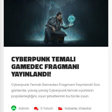
CYBERPUNK TEMALI
GAMEDEC FRAGMANI
YAYINLANDI!
Cyberpunk Temalı Gamedec Fragmanı Yayınlandı! Son
günlerde, yavaş yavaş Cyberpunk temalı oyunların
popülerleştiğini, oyun şirketlerinin bu türde oyun
geliştirmeye başladığını görüyoruz. Bu efekti belki de
“Cyberpunk Effect” olarak adlandırabiliriz. Oyun
Admin
0 Yorum
Haberler
,
Videolar