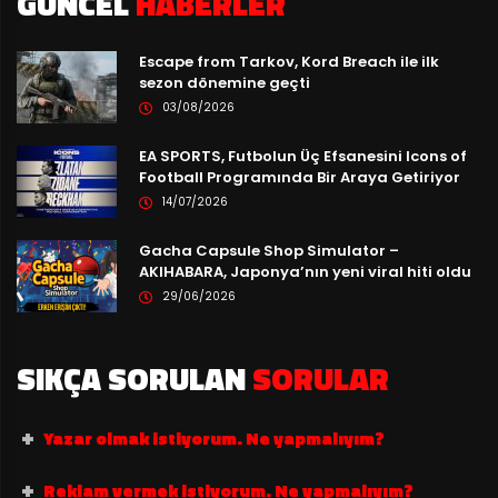
GÜNCEL
HABERLER
Escape from Tarkov, Kord Breach ile ilk
sezon dönemine geçti
03/08/2026
EA SPORTS, Futbolun Üç Efsanesini Icons of
Football Programında Bir Araya Getiriyor
14/07/2026
Gacha Capsule Shop Simulator –
AKIHABARA, Japonya’nın yeni viral hiti oldu
29/06/2026
SIKÇA SORULAN
SORULAR
Yazar olmak istiyorum. Ne yapmalıyım?
Reklam vermek istiyorum. Ne yapmalıyım?