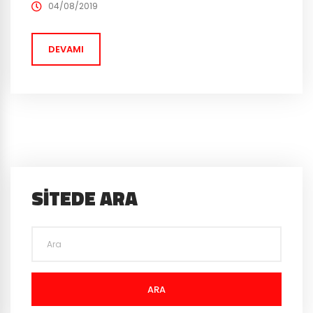
Epic Games Store bu duruma şöyle bir açıklık getirdi.
04/08/2019
“Ebeveyn kontrol ayarı olan her...
DEVAMI
SITEDE ARA
ARA