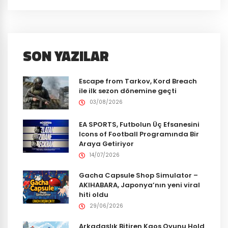
SON YAZILAR
Escape from Tarkov, Kord Breach
ile ilk sezon dönemine geçti
03/08/2026
EA SPORTS, Futbolun Üç Efsanesini
Icons of Football Programında Bir
Araya Getiriyor
14/07/2026
Gacha Capsule Shop Simulator –
AKIHABARA, Japonya’nın yeni viral
hiti oldu
29/06/2026
Arkadaşlık Bitiren Kaos Oyunu Hold