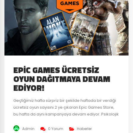
EPIC GAMES ÜCRETSIZ
OYUN DAĞITMAYA DEVAM
EDIYOR!
Geçtiğimiz hafta sürpriz bir şekilde haftada bir verdiği
ücretsiz oyun sayısını 2 ye çıkaran Epic Games Store,
bu hafta da aynı kampanyaya devam ediyor. Psikolojik
gerilim oyunu Alan Wake ve aksiyon dolu dövüş oyunu
For Honor oyun severlere ücretsiz olarak sunuluyor.
Admin
0 Yorum
Haberler