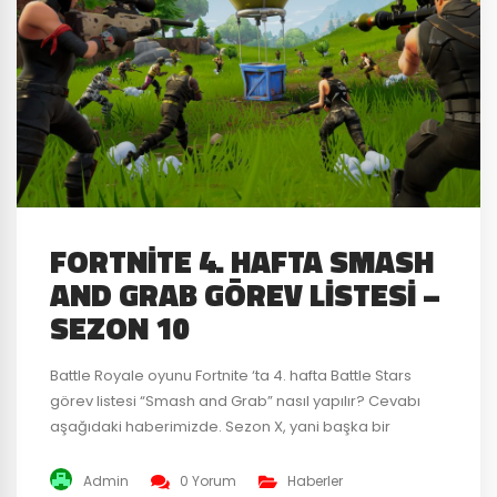
FORTNITE 4. HAFTA SMASH
AND GRAB GÖREV LISTESI –
SEZON 10
Battle Royale oyunu Fortnite ‘ta 4. hafta Battle Stars
görev listesi “Smash and Grab” nasıl yapılır? Cevabı
aşağıdaki haberimizde. Sezon X, yani başka bir
değişle Sezon 10’un gelmesiyle Battle Pass sahiplerinin
ilgisini çeken haftalık görevler getirildi. Bu haftanın
Admin
0 Yorum
Haberler