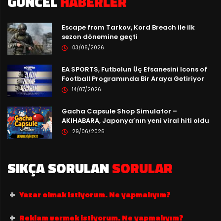
GÜNCEL
HABERLER
Escape from Tarkov, Kord Breach ile ilk
sezon dönemine geçti
03/08/2026
EA SPORTS, Futbolun Üç Efsanesini Icons of
Football Programında Bir Araya Getiriyor
14/07/2026
Gacha Capsule Shop Simulator –
AKIHABARA, Japonya’nın yeni viral hiti oldu
29/06/2026
SIKÇA SORULAN
SORULAR
Yazar olmak istiyorum. Ne yapmalıyım?
Reklam vermek istiyorum. Ne yapmalıyım?