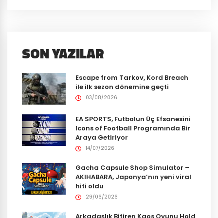
SON YAZILAR
Escape from Tarkov, Kord Breach
ile ilk sezon dönemine geçti
03/08/2026
EA SPORTS, Futbolun Üç Efsanesini
Icons of Football Programında Bir
Araya Getiriyor
14/07/2026
Gacha Capsule Shop Simulator –
AKIHABARA, Japonya’nın yeni viral
hiti oldu
29/06/2026
Arkadaşlık Bitiren Kaos Oyunu Hold