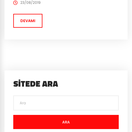
görev listesi ise “Smash and Grab”. Anlaşılması ve
23/08/2019
yapılması, geçtiğimiz haftaların görevlerinden daha
basit olan “Smash and...
DEVAMI
SITEDE ARA
ARA