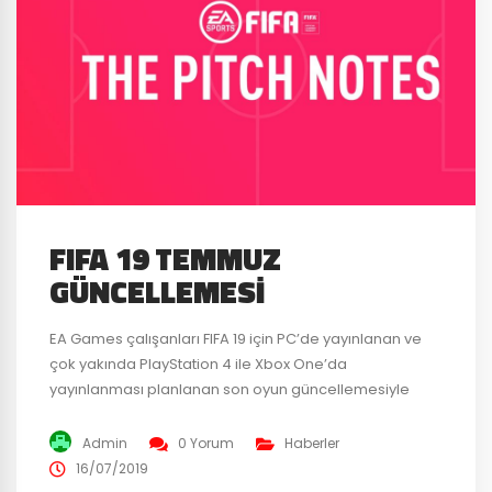
FIFA 19 TEMMUZ
GÜNCELLEMESI
EA Games çalışanları FIFA 19 için PC’de yayınlanan ve
çok yakında PlayStation 4 ile Xbox One’da
yayınlanması planlanan son oyun güncellemesiyle
birlikte, geçtiğimiz aylarda yapılan çalışmalar hakkında
bilgi vermek ve bu oyun güncellemesindeki
Admin
0 Yorum
Haberler
değişikliklerden bahsettiler. Son zamanlarda FIFA 19
16/07/2019
oyuncuları arasında tepki süresinde sorun yaşayanlar