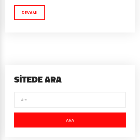
olmuştu. EA Games yapılan bu çağrıya kayıtsız kalmadı.
DEVAMI
“Bazı oyuncular...
SITEDE ARA
ARA