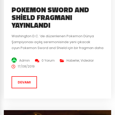
POKEMON SWORD AND
SHIELD FRAGMANI
YAYINLANDI
Washington D.C. ‘de düzenlenen Pokemon Dünya
Şampiyonası açılış seremonisinde yeni çıkacak
oyun Pokemon Sword and Shield için bir fragman daha
yayınlandı! Sword and Shield yapımcısı, Junichi
Masuda, turnuvayı izleyen kalabalığa 2020
Admin
0 Yorum
Haberler
,
Videolar
Şampiyonasını Sword and Shield oyunu ile
17/08/2019
düzenleyebileceklerini açıkladı. Gösterilen fragmanda
yeni pokemonların saldırı ve yeteneklerinin yanında
DEVAMI
pokemonlarınıza savaşta kullanmaları için
verebileceğiniz yeni eşyalar da gösterildi....