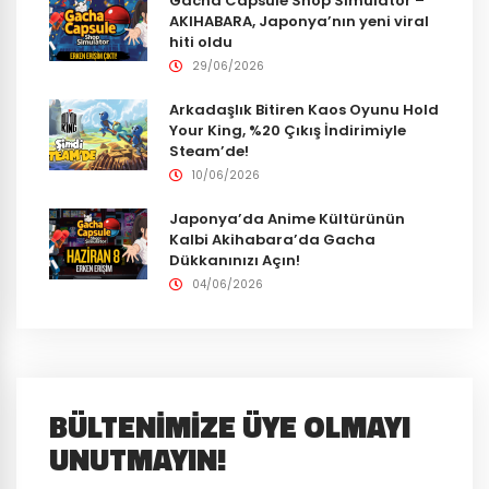
Gacha Capsule Shop Simulator –
AKIHABARA, Japonya’nın yeni viral
hiti oldu
29/06/2026
Arkadaşlık Bitiren Kaos Oyunu Hold
Your King, %20 Çıkış İndirimiyle
Steam’de!
10/06/2026
Japonya’da Anime Kültürünün
Kalbi Akihabara’da Gacha
Dükkanınızı Açın!
04/06/2026
BÜLTENIMIZE ÜYE OLMAYI
UNUTMAYIN!