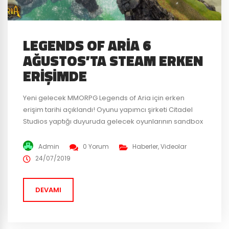
LEGENDS OF ARIA 6
AĞUSTOS’TA STEAM ERKEN
ERIŞIMDE
Yeni gelecek MMORPG Legends of Aria için erken
erişim tarihi açıklandı! Oyunu yapımcı şirketi Citadel
Studios yaptığı duyuruda gelecek oyunlarının sandbox
tarzında bir MMO olacağını ve 6 Ağustos’ta Steam
üzerinden oyuncular ile buluşacağını belirtti. Oyunun
Admin
0 Yorum
Haberler
,
Videolar
yapımda Ultima Online ve Eve Online‘dan ilham
24/07/2019
aldıklarını belirten şirket Legends of Aria ‘nın tamamen
oyuncu odaklı olacağını ve oyunun...
DEVAMI