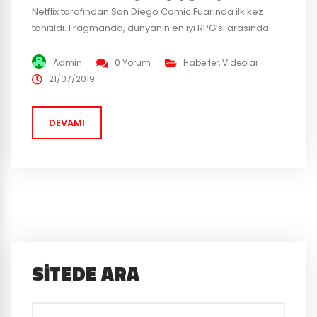
Netflix tarafından San Diego Comic Fuarında ilk kez
tanıtıldı. Fragmanda, dünyanın en iyi RPG’si arasında
gösterilen oyundan tanıdık bir çok yüz bulunuyor. Ciri
ve Yennefer bunların başlıcaları. Netflix, diziyi ilk
Admin
0 Yorum
Haberler
,
Videolar
duyurduğunda oynaması beklenen oyuncular çok ses
21/07/2019
getirmişti. Fakat görünen o ki fragmanda aktörlerin
görünüşleri oyundakine çok benzerlik gösteriyor.
DEVAMI
Fragman...
SITEDE ARA