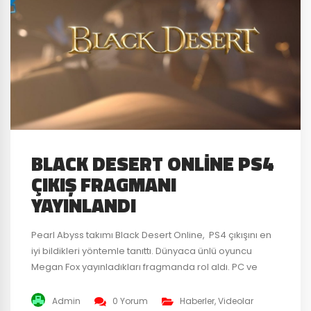
BLACK DESERT ONLINE PS4
ÇIKIŞ FRAGMANI
YAYINLANDI
Pearl Abyss takımı Black Desert Online, PS4 çıkışını en
iyi bildikleri yöntemle tanıttı. Dünyaca ünlü oyuncu
Megan Fox yayınladıkları fragmanda rol aldı. PC ve
Xbox One başarılarından sonra Sony’nin platformu
PS4’e çıkarılan oyun yepyeni bir çıkış fragmanı ile
Admin
0 Yorum
Haberler
,
Videolar