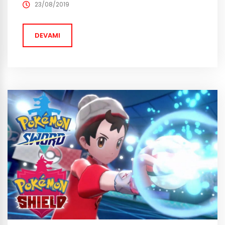
karşımızda! Göz kamaştırıcı güzelliği ile Megan Fox,
23/08/2019
fragmanın bu kadar ses getirmesindeki en önemli
etken olduğunu söyleyebiliriz. Yukarıda...
DEVAMI