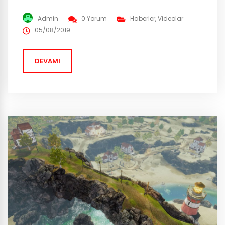
de piyasaya çıkacak. Gelecek yeni oyun Call of Duty:
Modern Warfare serideki dördüncü oyununun tekrarı
Admin
0 Yorum
Haberler
,
Videolar
niteliğinde. Yalnızca görsellik olarak değil siyası ve
05/08/2019
savaş konularında da günümüze uyarlanmış versiyonu
olacağı açıklandı. Oyunun...
DEVAMI