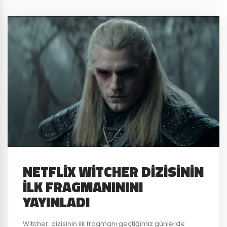
NETFLIX WITCHER DIZISININ
İLK FRAGMANININI
YAYINLADI
Witcher dizisinin ilk fragmanı geçtiğimiz günlerde