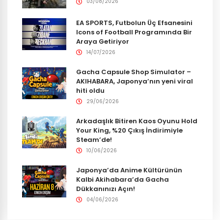
03/08/2026
EA SPORTS, Futbolun Üç Efsanesini
Icons of Football Programında Bir
Araya Getiriyor
14/07/2026
Gacha Capsule Shop Simulator –
AKIHABARA, Japonya’nın yeni viral
hiti oldu
29/06/2026
Arkadaşlık Bitiren Kaos Oyunu Hold
Your King, %20 Çıkış İndirimiyle
Steam’de!
10/06/2026
Japonya’da Anime Kültürünün
Kalbi Akihabara’da Gacha
Dükkanınızı Açın!
04/06/2026