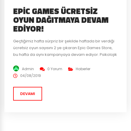
EPIC GAMES ÜCRETSIZ
OYUN DAĞITMAYA DEVAM
EDIYOR!
Geçtiğimiz hafta sürpriz bir şekilde haftada bir verdiği
ücretsiz oyun sayısını 2 ye çıkaran Epic Games Store,
bu hafta da aynı kampanyaya devam ediyor. Psikolojik
gerilim oyunu Alan Wake ve aksiyon dolu dövüş oyunu
For Honor oyun severlere ücretsiz olarak sunuluyor.
Admin
0 Yorum
Haberler
Epic Games Store bu duruma şöyle bir açıklık getirdi.
04/08/2019
“Ebeveyn kontrol ayarı olan her...
DEVAMI