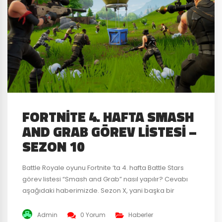
FORTNITE 4. HAFTA SMASH
AND GRAB GÖREV LISTESI –
SEZON 10
Battle Royale oyunu Fortnite ‘ta 4. hafta Battle Stars
görev listesi “Smash and Grab” nasıl yapılır? Cevabı
aşağıdaki haberimizde. Sezon X, yani başka bir
değişle Sezon 10’un gelmesiyle Battle Pass sahiplerinin
ilgisini çeken haftalık görevler getirildi. Bu haftanın
Admin
0 Yorum
Haberler