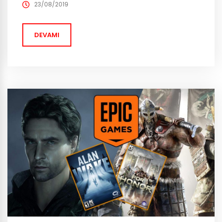
görev listesi ise “Smash and Grab”. Anlaşılması ve
23/08/2019
yapılması, geçtiğimiz haftaların görevlerinden daha
basit olan “Smash and...
DEVAMI