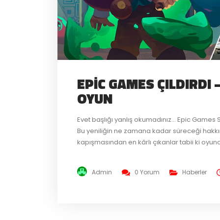
EPIC GAMES ÇILDIRDI 
OYUN
Evet başlığı yanlış okumadınız… Epic Games Sto
Bu yeniliğin ne zamana kadar süreceği hakkı
kapışmasından en kârlı çıkanlar tabii ki oyunc
geliştirilen Action RPG oyunu Moonlighter ve 
Admin
0 Yorum
Haberler