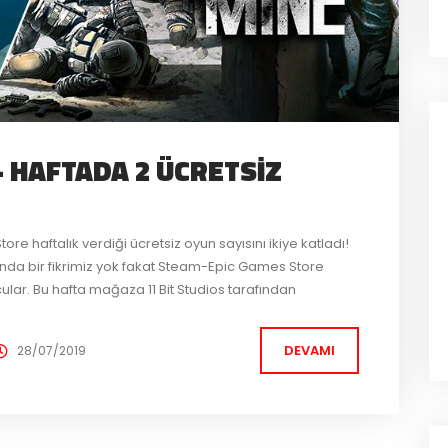
– HAFTADA 2 ÜCRETSIZ
re haftalık verdiği ücretsiz oyun sayısını ikiye katladı!
nda bir fikrimiz yok fakat Steam-Epic Games Store
ular. Bu hafta mağaza 11 Bit Studios tarafından
yine aynı stüdyonun popüler oyunu This War...
DEVAMI
28/07/2019