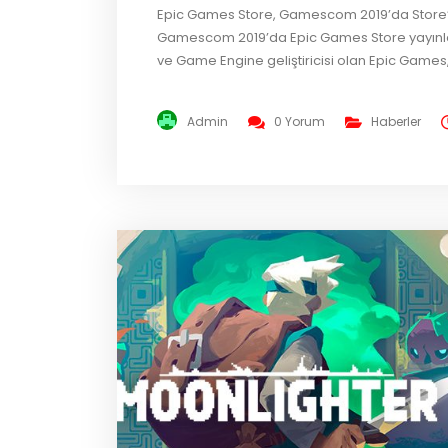
Epic Games Store, Gamescom 2019’da Store’a 
Gamescom 2019’da Epic Games Store yayınlay
ve Game Engine geliştiricisi olan Epic Gam
Epic Games Store’a girecek yeni oyunlarını aç
Mercenaries – 15 yıl sonra...
Admin
0 Yorum
Haberler