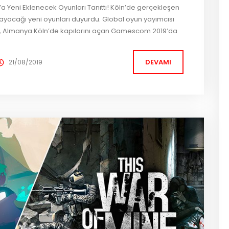
Yeni Eklenecek Oyunları Tanıttı! Köln’de gerçekleşen
acağı yeni oyunları duyurdu. Global oyun yayımcısı
es, Almanya Köln’de kapılarını açan Gamescom 2019’da
ıkladı. Tanıtımı yapılan yeni oyunlar MechWarrior 5:
DEVAMI
21/08/2019