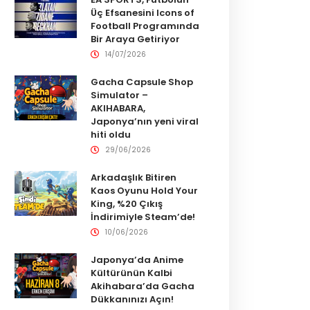
Üç Efsanesini Icons of
Football Programında
Bir Araya Getiriyor
14/07/2026
Gacha Capsule Shop
Simulator –
AKIHABARA,
Japonya’nın yeni viral
hiti oldu
29/06/2026
Arkadaşlık Bitiren
Kaos Oyunu Hold Your
King, %20 Çıkış
İndirimiyle Steam’de!
10/06/2026
Japonya’da Anime
Kültürünün Kalbi
Akihabara’da Gacha
Dükkanınızı Açın!