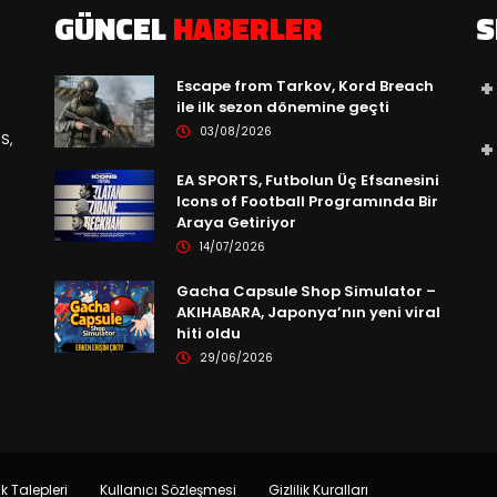
GÜNCEL
HABERLER
S
Escape from Tarkov, Kord Breach
ile ilk sezon dönemine geçti
03/08/2026
S,
EA SPORTS, Futbolun Üç Efsanesini
Icons of Football Programında Bir
Araya Getiriyor
14/07/2026
Gacha Capsule Shop Simulator –
AKIHABARA, Japonya’nın yeni viral
hiti oldu
29/06/2026
ik Talepleri
Kullanıcı Sözleşmesi
Gizlilik Kuralları