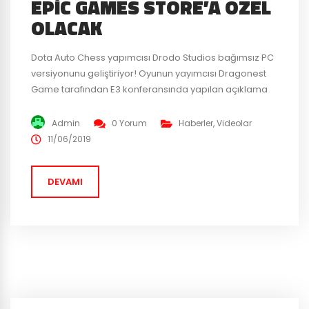
EPIC GAMES STORE’A ÖZEL
OLACAK
Dota Auto Chess yapımcısı Drodo Studios bağımsız PC
versiyonunu geliştiriyor! Oyunun yayımcısı Dragonest
Game tarafından E3 konferansında yapılan açıklama
ile oyunun PC versiyonunun yalnızca Epic Games Store
kullanıcılarına özel olacağını belirtti. Auto Chess
Admin
0 Yorum
Haberler
,
Videolar
bağımlılık yapan bir Dota 2 modu olmakla beraber
11/06/2019
kendi bağımsız PC oyununu çıkartmaya hazırlanıyor.
Valve ile anlaşmaya varamayan Drodo, Epic Games
DEVAMI
ile...