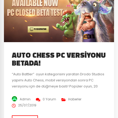
AUTO CHESS PC VERSIYONU
BETADA!
“Auto Battler” oyun kategorisini yaratan Drodo Studios
yapımı Auto Chess, mobil versiyondan sonra PC
versiyonu için de düğmeye bastı! Popüler oyun, 20
Temmuz’da Epic Games Store üzerinden kapalı
betaya başladı. Geçtiğimiz aylarda yayınladığımız bir
Admin
0 Yorum
Haberler
haberimizde Drodo’nun, oyunun PC versiyonu için
25/07/2019
Valve‘nin en büyük rakibi, Epic Games ile anlaştığından
bahsetmiştik. Peki kapalı betaya kimler erişebildi ?...