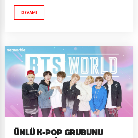
evreninden yepyeni bir mobil oyun için...
DEVAMI
ÜNLÜ K-POP GRUBUNU