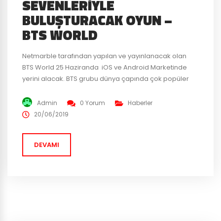
SEVENLERIYLE
BULUŞTURACAK OYUN –
BTS WORLD
Netmarble tarafından yapılan ve yayınlanacak olan
BTS World 25 Haziranda iOS ve Android Marketinde
yerini alacak. BTS grubu dünya çapında çok popüler
olduğundan oyun büyük ses getirecek gibi gözüküyor.
BTS World oyununun yayınlanması ile grubun yeni
Admin
0 Yorum
Haberler
soundtracki duyurulacak. Grup üyelerinin yer aldığı
20/06/2019
10.000 fotoğraf ve 100 video mobil oyun için özel
hazırlandı. Oyunda grubu 2012...
DEVAMI