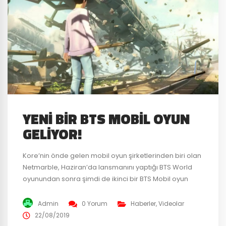
YENI BIR BTS MOBIL OYUN
GELIYOR!
Kore’nin önde gelen mobil oyun şirketlerinden biri olan
Netmarble, Haziran’da lansmanını yaptığı BTS World
oyunundan sonra şimdi de ikinci bir BTS Mobil oyun
geliştirmeye başladı. Şüphesiz buna en çok sevinen
Army olacak. Tanıtım videosu ilk önce Big Hit
Admin
0 Yorum
Haberler
,
Videolar
Entertainment tarafından yayınlandı. Daha sonra
22/08/2019
Netmarble da Global YouTube kanalında BTS