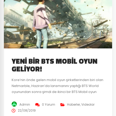
YENI BIR BTS MOBIL OYUN
GELIYOR!
Kore’nin önde gelen mobil oyun şirketlerinden biri olan
Netmarble, Haziran’da lansmanını yaptığı BTS World
oyunundan sonra şimdi de ikinci bir BTS Mobil oyun
geliştirmeye başladı. Şüphesiz buna en çok sevinen
Army olacak. Tanıtım videosu ilk önce Big Hit
Admin
0 Yorum
Haberler
,
Videolar
Entertainment tarafından yayınlandı. Daha sonra
22/08/2019
Netmarble da Global YouTube kanalında BTS