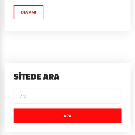
evreninden yepyeni bir mobil oyun için...
DEVAMI
SITEDE ARA
ARA