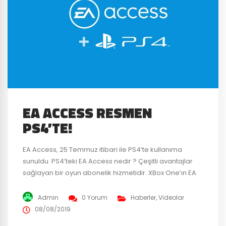
EA ACCESS RESMEN
PS4’TE!
EA Access, 25 Temmuz itibari ile PS4’te kullanıma
sunuldu. PS4’teki EA Access nedir ? Çeşitli avantajlar
sağlayan bir oyun abonelik hizmetidir. XBox One’ın EA
Access ve PC’nin Origin Access‘iyle aynı hizmetleri
sağlar. 2014 yılında ‘PlayStation Plus üyeliği’ gibi
Admin
0 Yorum
Haberler
,
Videolar
sorunlar nedeniyle “EA Access” piyasaya sürülmedi. 25
08/08/2019
Temmuz’da PS4 için EA Access’in piyasaya