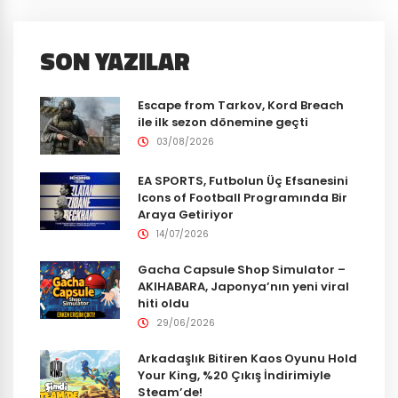
SON YAZILAR
Escape from Tarkov, Kord Breach
ile ilk sezon dönemine geçti
03/08/2026
EA SPORTS, Futbolun Üç Efsanesini
Icons of Football Programında Bir
Araya Getiriyor
14/07/2026
Gacha Capsule Shop Simulator –
AKIHABARA, Japonya’nın yeni viral
hiti oldu
29/06/2026
Arkadaşlık Bitiren Kaos Oyunu Hold
Your King, %20 Çıkış İndirimiyle
Steam’de!