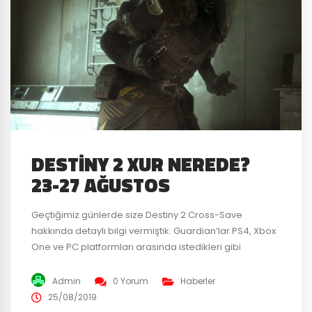
DESTINY 2 XUR NEREDE?
23-27 AĞUSTOS
Geçtiğimiz günlerde size Destiny 2 Cross-Save
hakkında detaylı bilgi vermiştik. Guardian’lar PS4, Xbox
One ve PC platformları arasında istedikleri gibi
karakter transfer ederken Xur etkinliğini de unutmamak
gerekir. Bu hafta Xur nerede cevabı için yazımızı
Admin
0 Yorum
Haberler
okumaya devam edin! Peki gerçekten bu hafta Xur
25/08/2019
nerede ve ne satıyor? Xur Nerede? 23 Ağustos’ta, Xur,