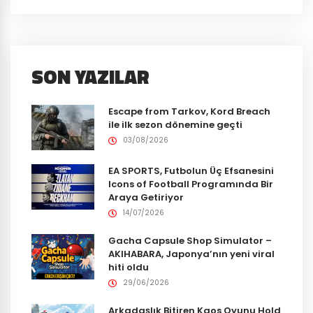
SON YAZILAR
Escape from Tarkov, Kord Breach
ile ilk sezon dönemine geçti
03/08/2026
EA SPORTS, Futbolun Üç Efsanesini
Icons of Football Programında Bir
Araya Getiriyor
14/07/2026
Gacha Capsule Shop Simulator –
AKIHABARA, Japonya’nın yeni viral
hiti oldu
29/06/2026
Arkadaşlık Bitiren Kaos Oyunu Hold