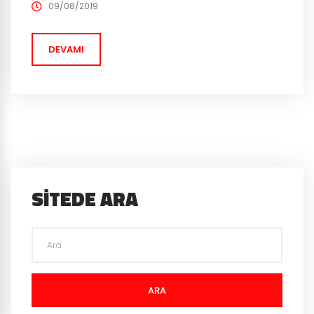
dünyasında aslında farklı firmaların daha önce
09/08/2019
kullandığı grafik ve renkleri kullanması, oyunun tüm pc
ve telefonlarda ekran koruyucu haline gelmesine yol
DEVAMI
açmadı pek tabii. İşin...
SITEDE ARA
ARA