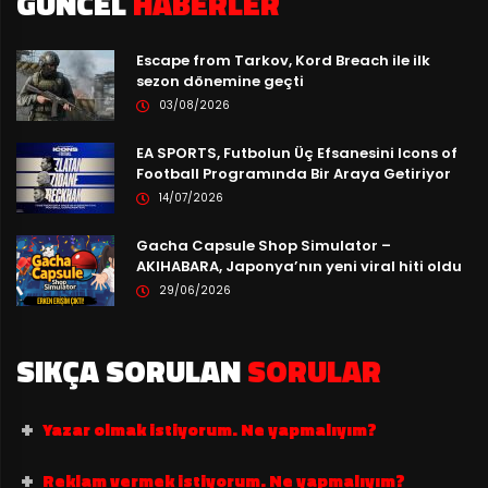
GÜNCEL
HABERLER
Escape from Tarkov, Kord Breach ile ilk
sezon dönemine geçti
03/08/2026
EA SPORTS, Futbolun Üç Efsanesini Icons of
Football Programında Bir Araya Getiriyor
14/07/2026
Gacha Capsule Shop Simulator –
AKIHABARA, Japonya’nın yeni viral hiti oldu
29/06/2026
SIKÇA SORULAN
SORULAR
Yazar olmak istiyorum. Ne yapmalıyım?
Reklam vermek istiyorum. Ne yapmalıyım?