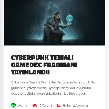
CYBERPUNK TEMALI
GAMEDEC FRAGMANI
YAYINLANDI!
Cyberpunk Temalı Gamedec Fragmanı Yayınlandı! Son
günlerde, yavaş yavaş Cyberpunk temalı oyunların
popülerleştiğini, oyun şirketlerinin bu türde oyun
geliştirmeye başladığını görüyoruz. Bu efekti belki de
“Cyberpunk Effect” olarak adlandırabiliriz. Oyun
Admin
0 Yorum
Haberler
,
Videolar