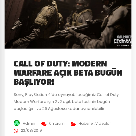
CALL OF DUTY: MODERN
WARFARE AÇIK BETA BUGÜN
BAŞLIYOR!
Sony, PlayStation 4’de oynayabileceğimiz Call of Duty:
Modern Warfare için 2v2 açık beta testinin bugün
başladığını ve 26 Ağustosa kadar oynanılabilir
olacağını duyurdu. Activision, ekim ayında oyun
severlerle buluşturacağı bu oyun sadece PlayStation 4
Admin
0 Yorum
Haberler
,
Videolar
kullanıcıları tarafından oynanabiliecek. Daha önce
23/08/2019