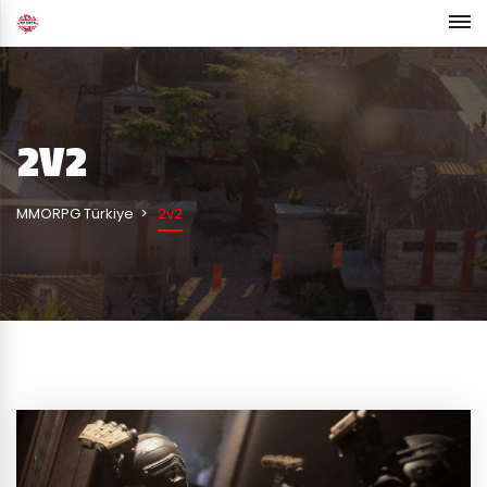
2V2
MMORPG Türkiye
2v2