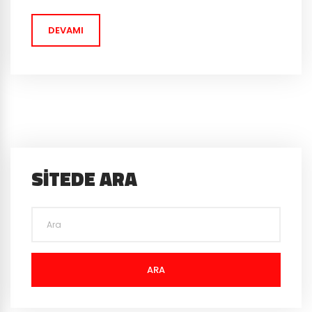
yayınlanmamış iki harita dahil olmak üzere toplam beş
haritayı önceden deneyebilirsiniz. PS4 kullanan
DEVAMI
oyuncular bu oyunu...
SITEDE ARA
ARA