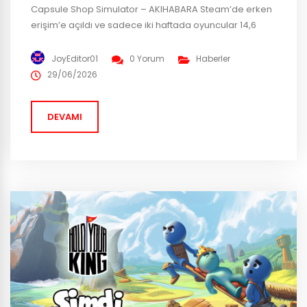
Capsule Shop Simulator – AKIHABARA Steam’de erken
erişim’e açıldı ve sadece iki haftada oyuncular 14,6
milyon gacha kapsülü açtı. Oyun Japonya’nın en büyük
VTuber topluluklarını adeta kasıp kavurdu. Oyunun en
JoyEditor01
0 Yorum
Haberler
yüksek satış yaptığı ülke Japonya oldu. Japon oyun
29/06/2026
pazarı oldukça iddialı ve zor bir pazar. Gacha Capsule
Shop Simulator...
DEVAMI