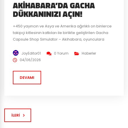
AKIHABARA’DA GACHA
DÜKKANINIZI AÇIN!
+450 yayıncın ve Asya ve Amerika ağırlıklı on binlerce
takipçi kitlesinin katkıları ile birlikte geliştirilen Gacha
Capsule Shop Simulator – Akihabara, oyunculara
Japonya-Akihabara’nın kalbinde geçen derin bir
Anime-kapsül oyuncak dükkânı simülasyonu sunuyor.
JoyEditor01
0 Yorum
Haberler
Oyuncular, farklı temalarda gacha makinelerini
04/06/2026
stokluyor, fiyatlandırma stratejilerini belirliyor, raf
dizilimlerini optimize ediyor. Hem turistleri hem de
DEVAMI
nadir figürlerin peşinde koşan koleksiyoncuları
dükkânlarına...
İLERI