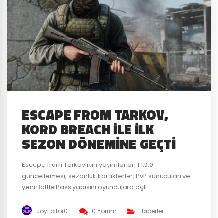
ESCAPE FROM TARKOV,
KORD BREACH ILE ILK
SEZON DÖNEMINE GEÇTI
Escape from Tarkov için yayımlanan 1.1.0.0
güncellemesi, sezonluk karakterler, PvP sunucuları ve
yeni Battle Pass yapısını oyunculara açtı.
JoyEditor01
0 Yorum
Haberler