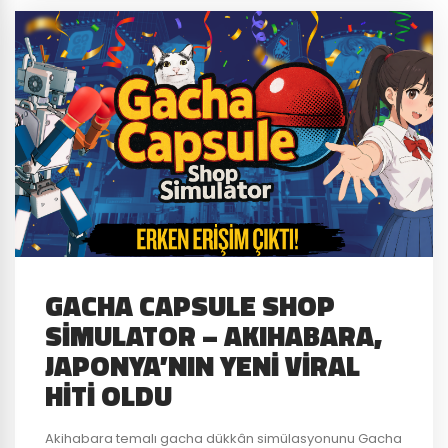
GACHA CAPSULE SHOP
SIMULATOR – AKIHABARA,
JAPONYA’NIN YENI VIRAL
HITI OLDU
Akihabara temalı gacha dükkân simülasyonunu Gacha