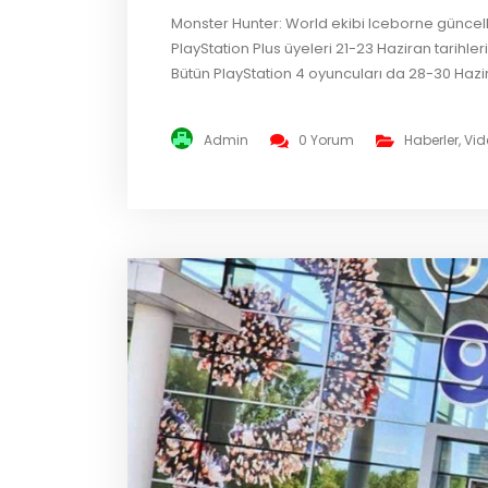
Monster Hunter: World ekibi Iceborne güncelle
PlayStation Plus üyeleri 21-23 Haziran tarihl
Bütün PlayStation 4 oyuncuları da 28-30 Hazi
taste of the wintry Hoarfrost Reach with the
23. All...
Admin
0 Yorum
Haberler
,
Vid