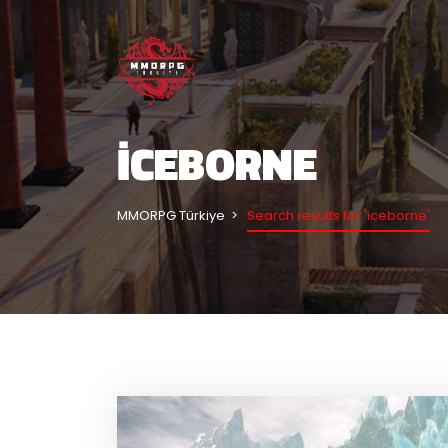
ICEBORNE
MMORPG Türkiye
Search results for 'iceborne'