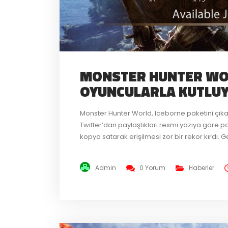
MONSTER HUNTER WOR
OYUNCULARLA KUTLU
Monster Hunter World, Iceborne paketini çık
Twitter’dan paylaştıkları resmi yazıya göre
kopya satarak erişilmesi zor bir rekor kırdı. G
ücretsiz oyun içi eşyalar vererek kutladı. 
oyuncular,...
Admin
0 Yorum
Haberler