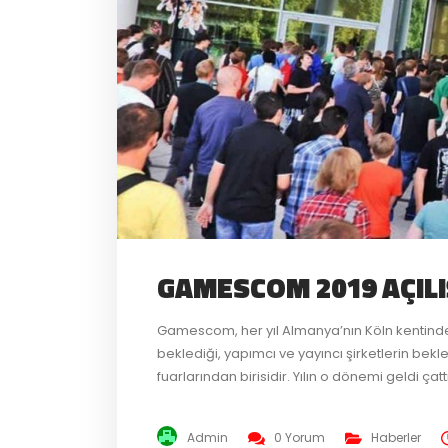
GAMESCOM 2019 AÇILI
Gamescom, her yıl Almanya’nın Köln kentind
beklediği, yapımcı ve yayıncı şirketlerin bekl
fuarlarından birisidir. Yılın o dönemi geldi çat
yayımcıların ve yayıncıların merakla beklediğ
daha önceden tanıtılmış oyunların oyun içi fr
Admin
0 Yorum
Haberler