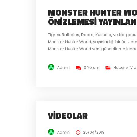
MONSTER HUNTER WO
ÖNIZLEMESI YAYINLAN
Tigrex, Rathalos, Daora, Kushala, ve Nargac
Monster Hunter World, yayınladığı bir önizleme 
Monster Hunter World yeni güncelleme Icebor
altcinslerini de oyuna getirecek. Güncellem
Iceborne ...
Admin
0 Yorum
Haberler
,
Vid
VIDEOLAR
Admin
25/04/2019