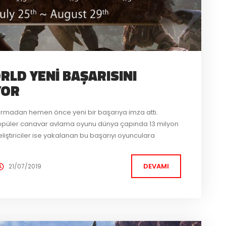
LD YENI BAŞARISINI
YOR
armadan hemen önce yeni bir başarıya imza attı.
 popüler canavar avlama oyunu dünya çapında 13 milyon
eliştiriciler ise yakalanan bu başarıyı oyunculara
25 Temmuz’dan 29 Ağustos’a kadar oyuna giriş yapan tüm
DEVAMI
21/07/2019