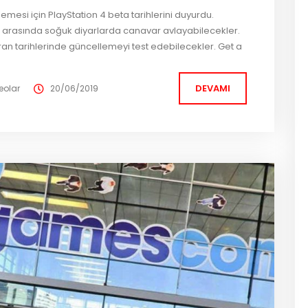
mesi için PlayStation 4 beta tarihlerini duyurdu.
eri arasında soğuk diyarlarda canavar avlayabilecekler.
ran tarihlerinde güncellemeyi test edebilecekler. Get a
 #Iceborne Betas on PS4! PS Plus members play June 21-
DEVAMI
eolar
20/06/2019