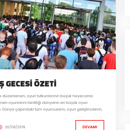
Ş GECESI ÖZETI
e düzenlenen, oyun tutkunlarının büyük heyecanla
enen oyunlarını tanıttığı dünyanın en büyük oyun
tı. Dünya çapındaki tüm oyuncuların, oyun geliştiricilerin,
i, fuarın açılış galası dün akşam düzenlendi. Çoğunlukla
agmanlarının...
DEVAMI
20/08/2019