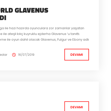
RLD GLAVENUS
DI
uga ile hazi hazırda oyunculara zor zamanlar yaşatan
ile ateşli kılıç kuyruklu ejderha Glavenus ‘u tanıttı.
ne ile oyun dahil olacak Glavenus, Fulgur ve Ebony adlı
e de ayrıca Squad Card sistemi de eklenecek.
DEVAMI
eolar
16/07/2019
DEVAMI