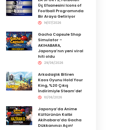
Üç Efsanesini Icons of
Football Programında
Bir Araya Getiriyor
14/07/2026
Gacha Capsule Shop
Simulator –
AKIHABARA,
Japonya’nın yeni viral
hiti oldu
29/06/2026
Arkadaşlık Bitiren
Kaos Oyunu Hold Your
King, %20 Çıkış
İndirimiyle Steam’de!
10/06/2026
Japonya’da Anime
Kültürünün Kalbi
Akihabara’da Gacha
Dükkanınızı Açın!