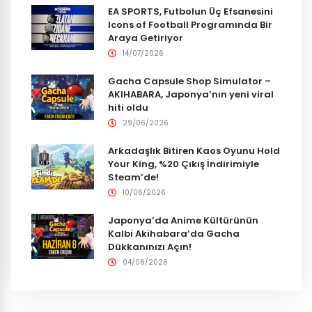
EA SPORTS, Futbolun Üç Efsanesini
Icons of Football Programında Bir
Araya Getiriyor
14/07/2026
Gacha Capsule Shop Simulator –
AKIHABARA, Japonya’nın yeni viral
hiti oldu
29/06/2026
Arkadaşlık Bitiren Kaos Oyunu Hold
Your King, %20 Çıkış İndirimiyle
Steam’de!
10/06/2026
Japonya’da Anime Kültürünün
Kalbi Akihabara’da Gacha
Dükkanınızı Açın!
04/06/2026