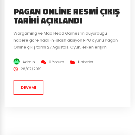
PAGAN ONLINE RESMI ÇIKIŞ
TARIHI AÇIKLANDI
Wargaming ve Mad Head Games ‘in duyurduğu
habere göre hack-n-slash aksiyon RPG oyunu Pagan
Online çıkış tarihi 27 Ağustos. Oyun, erken erişim
döneminde oyuncuların geri bildirimleri sayesinde
büyük çaplı bir güncelleme ile çıkışa hazırlanıyor.
Admin
0 Yorum
Haberler
Değişikliklerin ve yeni gelecek içeriklerin başlıklarını
26/07/2019
sizler için toplarladık: 8 ayrı bölümden oluşan hikaye
modu, yeni mekanları ve 2 yeni boss...
DEVAMI