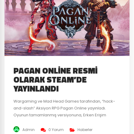
PAGAN ONLINE RESMI
OLARAK STEAM’DE
YAYINLANDI
Wargaming ve Mad Head Games tarafından, “hack-
and-slash” Aksiyon RPG Pagan Online yayınladı.
Oyunun tamamlanmış versiyonuna, Erken Erişim
versiyonunda olmayan yeni özellikler ve içerikler
getiren devasa bir güncelleme de gelmiş. Bu
Admin
0 Yorum
Haberler