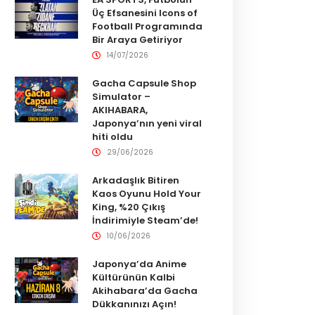
Üç Efsanesini Icons of
Football Programında
Bir Araya Getiriyor
14/07/2026
Gacha Capsule Shop
Simulator –
AKIHABARA,
Japonya’nın yeni viral
hiti oldu
29/06/2026
Arkadaşlık Bitiren
Kaos Oyunu Hold Your
King, %20 Çıkış
İndirimiyle Steam’de!
10/06/2026
Japonya’da Anime
Kültürünün Kalbi
Akihabara’da Gacha
Dükkanınızı Açın!