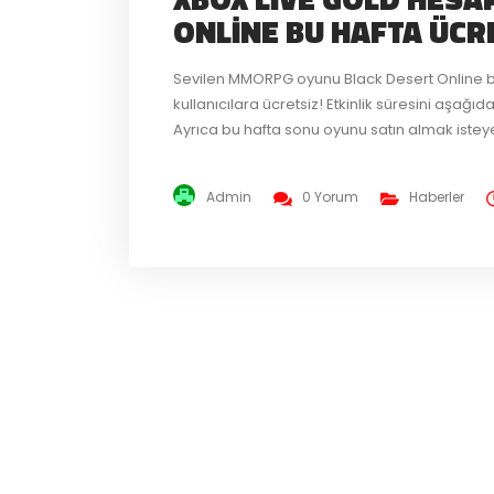
ONLINE BU HAFTA ÜCR
Sevilen MMORPG oyunu Black Desert Online bu
kullanıcılara ücretsiz! Etkinlik süresini aşağ
Ayrıca bu hafta sonu oyunu satın almak istey
%30 – %50 arasın indirim bu hafta sonu sizleri b
Admin
0 Yorum
Haberler