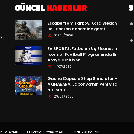
GÜNCEL
HABERLER
S
Escape from Tarkov, Kord Breach
ile ilk sezon dönemine geçti
03/08/2026
S,
EA SPORTS, Futbolun Üç Efsanesini
Icons of Football Programında Bir
Araya Getiriyor
14/07/2026
Gacha Capsule Shop Simulator –
AKIHABARA, Japonya’nın yeni viral
hiti oldu
29/06/2026
ik Talepleri
Kullanıcı Sözleşmesi
Gizlilik Kuralları