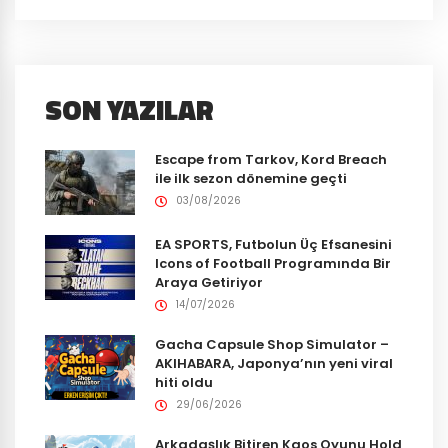
SON YAZILAR
Escape from Tarkov, Kord Breach
ile ilk sezon dönemine geçti
03/08/2026
EA SPORTS, Futbolun Üç Efsanesini
Icons of Football Programında Bir
Araya Getiriyor
14/07/2026
Gacha Capsule Shop Simulator –
AKIHABARA, Japonya’nın yeni viral
hiti oldu
29/06/2026
Arkadaşlık Bitiren Kaos Oyunu Hold