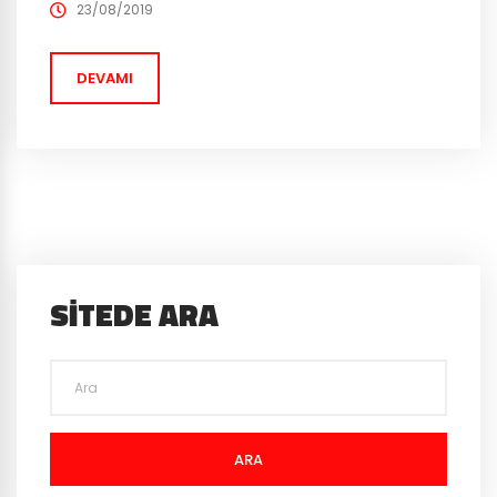
görev listesi ise “Smash and Grab”. Anlaşılması ve
23/08/2019
yapılması, geçtiğimiz haftaların görevlerinden daha
basit olan “Smash and...
DEVAMI
SITEDE ARA
ARA