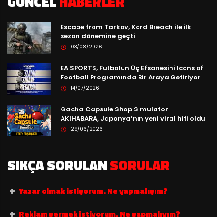
GÜNCEL
HABERLER
Escape from Tarkov, Kord Breach ile ilk
sezon dönemine geçti
03/08/2026
EA SPORTS, Futbolun Üç Efsanesini Icons of
Football Programında Bir Araya Getiriyor
14/07/2026
Gacha Capsule Shop Simulator –
AKIHABARA, Japonya’nın yeni viral hiti oldu
29/06/2026
SIKÇA SORULAN
SORULAR
Yazar olmak istiyorum. Ne yapmalıyım?
Reklam vermek istiyorum. Ne yapmalıyım?