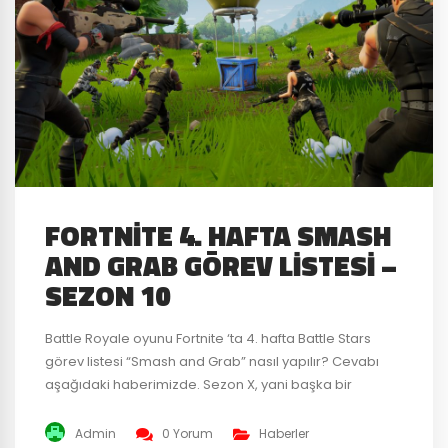
FORTNITE 4. HAFTA SMASH
AND GRAB GÖREV LISTESI –
SEZON 10
Battle Royale oyunu Fortnite ‘ta 4. hafta Battle Stars
görev listesi “Smash and Grab” nasıl yapılır? Cevabı
aşağıdaki haberimizde. Sezon X, yani başka bir
değişle Sezon 10’un gelmesiyle Battle Pass sahiplerinin
ilgisini çeken haftalık görevler getirildi. Bu haftanın
Admin
0 Yorum
Haberler