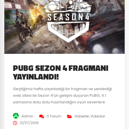
PUBG SEZON 4 FRAGMANI
YAYINLANDI!
Geçtiğimiz hafta yayınladığı bir fragman ve yenilediği
web sitesi ile Sezon 4’ün gelişini duyuran PUBG, 4.1
yamasına dolu dolu hazırlandığını oyun severlere
kanıtladı. Yenilenmiş Erangel haritası! Yeni kompleksler,
iyileştirilmiş grafikler ve geçmiş savaşın izleri taşıyacak
Admin
0 Yorum
Haberler
,
Videolar
şekilde sürprizler ile yenilendi. Sosnovka askeri
31/07/2019
komplekslerden, Mylta’daki elektrik santraline kadar