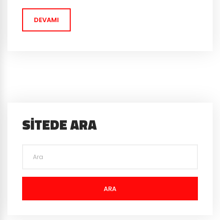
adanın bir çok yerindeki kilit mekanlar, yeni deneyimler
DEVAMI
ve...
SITEDE ARA
ARA