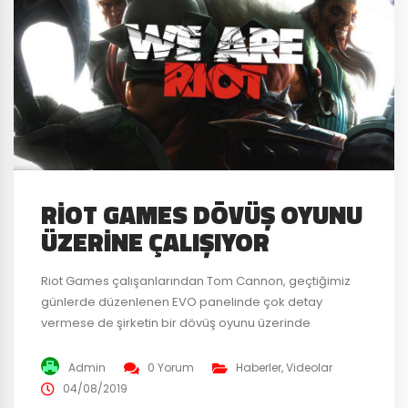
RIOT GAMES DÖVÜŞ OYUNU
ÜZERINE ÇALIŞIYOR
Riot Games çalışanlarından Tom Cannon, geçtiğimiz
günlerde düzenlenen EVO panelinde çok detay
vermese de şirketin bir dövüş oyunu üzerinde
çalıştığını açıkladı. 2016 senesinde Riot Games, Radiant
Entertainment adlı survival oyun geliştiren bir şirketi
Admin
0 Yorum
Haberler
,
Videolar
satın almıştı. Herkes survival tadında bir oyun beklerken
04/08/2019
Riot Games hiç bozuntuya vermeden dövüş oyunu