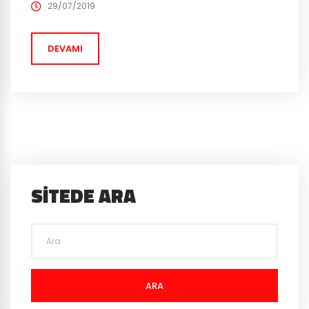
ganimetlerini gemideyken görebilecek. Oyuncuların
29/07/2019
oynayış kalitesini arttıracak hata düzenlemelerinden,
FOV(Field of View) ayarına kadar bir çok yenilik getiren
DEVAMI
oyuncuların ilgisini kendi üzerlerinde...
SITEDE ARA
ARA