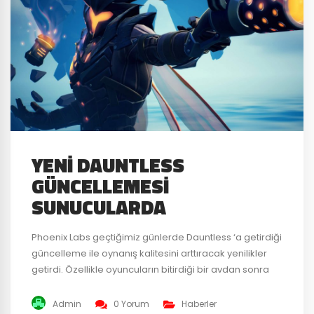
YENI DAUNTLESS
GÜNCELLEMESI
SUNUCULARDA
Phoenix Labs geçtiğimiz günlerde Dauntless ‘a getirdiği
güncelleme ile oynanış kalitesini arttıracak yenilikler
getirdi. Özellikle oyuncuların bitirdiği bir avdan sonra
aynı yere tekrar girebilmesi için “Retry” butonunu oyuna
ekledi. Ayrıca oyuncular kazanabilecekleri Behemoth
Admin
0 Yorum
Haberler