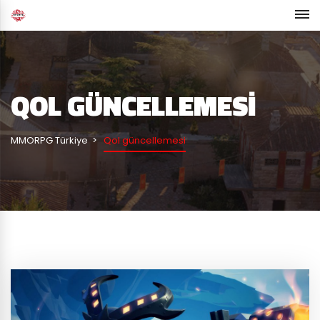
QOL GÜNCELLEMESI
MMORPG Türkiye
Qol güncellemesi