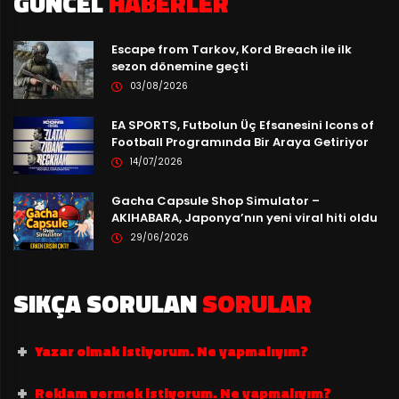
GÜNCEL
HABERLER
Escape from Tarkov, Kord Breach ile ilk
sezon dönemine geçti
03/08/2026
EA SPORTS, Futbolun Üç Efsanesini Icons of
Football Programında Bir Araya Getiriyor
14/07/2026
Gacha Capsule Shop Simulator –
AKIHABARA, Japonya’nın yeni viral hiti oldu
29/06/2026
SIKÇA SORULAN
SORULAR
Yazar olmak istiyorum. Ne yapmalıyım?
Reklam vermek istiyorum. Ne yapmalıyım?