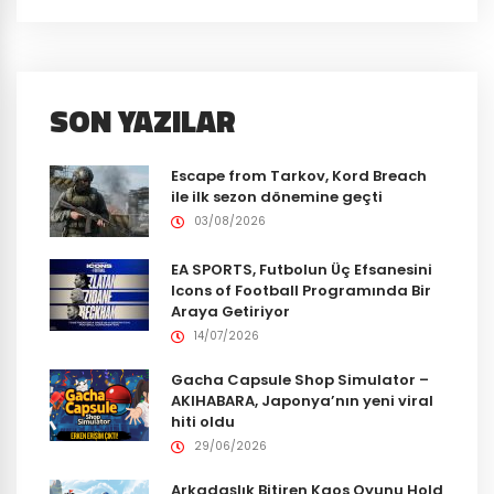
SON YAZILAR
Escape from Tarkov, Kord Breach
ile ilk sezon dönemine geçti
03/08/2026
EA SPORTS, Futbolun Üç Efsanesini
Icons of Football Programında Bir
Araya Getiriyor
14/07/2026
Gacha Capsule Shop Simulator –
AKIHABARA, Japonya’nın yeni viral
hiti oldu
29/06/2026
Arkadaşlık Bitiren Kaos Oyunu Hold