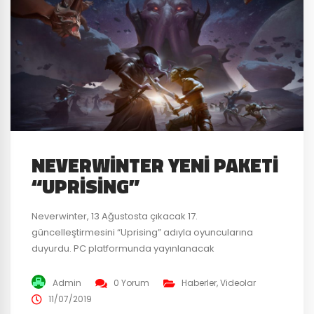
NEVERWINTER YENI PAKETI
“UPRISING”
Neverwinter, 13 Ağustosta çıkacak 17.
güncelleştirmesini “Uprising” adıyla oyuncularına
duyurdu. PC platformunda yayınlanacak
güncelleştirmede en göze çarpan nokta ise yeni ırk
Gith ile oynanabilecek olması. Yeni ırkın dışında
Admin
0 Yorum
Haberler
,
Videolar
Uprising’e gelecek olan yeniliklerden başlıcaları, 10
11/07/2019
kişilik yepyeni bir zindan, yeni hikaye içeriği, PvP