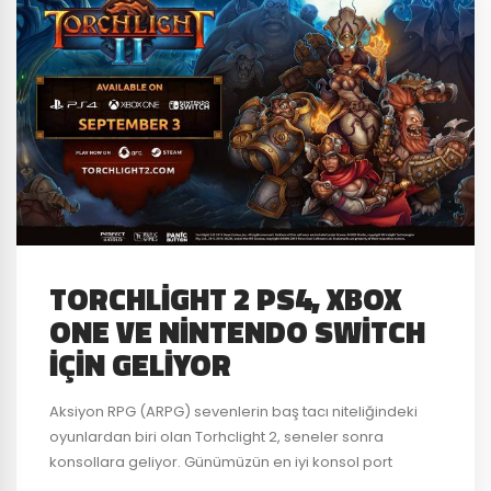
TORCHLIGHT 2 PS4, XBOX
ONE VE NINTENDO SWITCH
İÇIN GELIYOR
Aksiyon RPG (ARPG) sevenlerin baş tacı niteliğindeki
oyunlardan biri olan Torhclight 2, seneler sonra
konsollara geliyor. Günümüzün en iyi konsol port
yapımcılarından biri olan Panic Button tarafından