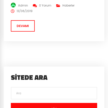
PC’den konsollara geçişi sağlanan Torchlight 2, oyunun
Admin
0 Yorum
Haberler
tüm içerikleri ile birlikte konsollara özel yeni içerikleri
13/06/2019
de beraberinde getirecek. 3 Eylül tarihinde PS4, Xbox
One ve Nintendo Switch online...
DEVAMI
SITEDE ARA