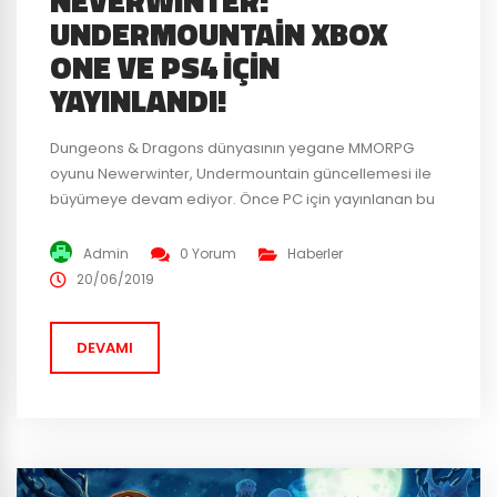
NEVERWINTER:
UNDERMOUNTAIN XBOX
ONE VE PS4 IÇIN
YAYINLANDI!
Dungeons & Dragons dünyasının yegane MMORPG
oyunu Newerwinter, Undermountain güncellemesi ile
büyümeye devam ediyor. Önce PC için yayınlanan bu
yeni içerik, artık Xbox One ve PS4 kullanıcıları için de
oynanabilir durumda. Bakalım bu yeni ek paketin
Admin
0 Yorum
Haberler
içinde neler var. Yeni bir hikaye Yeni biir bölge Sınıf
20/06/2019
düzenlemeleri Yeni bir ziindan Ödül sistemiinde
iyileştirmeler Oyun sonu...
DEVAMI