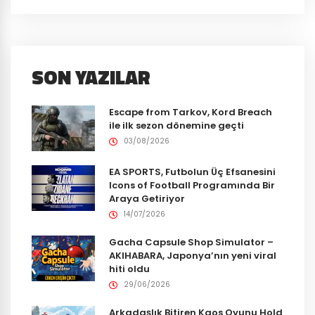
SON YAZILAR
Escape from Tarkov, Kord Breach
ile ilk sezon dönemine geçti
03/08/2026
EA SPORTS, Futbolun Üç Efsanesini
Icons of Football Programında Bir
Araya Getiriyor
14/07/2026
Gacha Capsule Shop Simulator –
AKIHABARA, Japonya’nın yeni viral
hiti oldu
29/06/2026
Arkadaşlık Bitiren Kaos Oyunu Hold