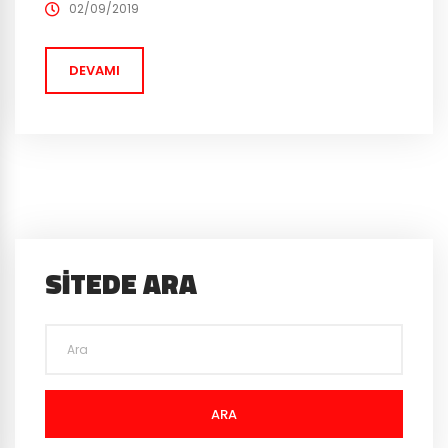
olduğunuz görev oyunun hikayesi için önemli bir anlam
02/09/2019
taşıyor. Şehir yok olmanın eşiğinde ve içme suyu
tükendi tükenecek. Rehberimiz ve...
DEVAMI
SITEDE ARA
ARA