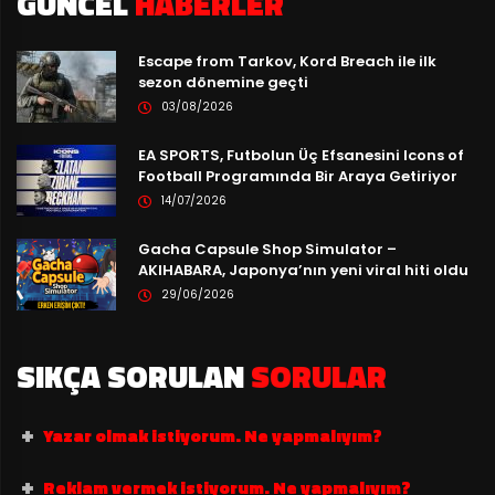
GÜNCEL
HABERLER
Escape from Tarkov, Kord Breach ile ilk
sezon dönemine geçti
03/08/2026
EA SPORTS, Futbolun Üç Efsanesini Icons of
Football Programında Bir Araya Getiriyor
14/07/2026
Gacha Capsule Shop Simulator –
AKIHABARA, Japonya’nın yeni viral hiti oldu
29/06/2026
SIKÇA SORULAN
SORULAR
Yazar olmak istiyorum. Ne yapmalıyım?
Reklam vermek istiyorum. Ne yapmalıyım?