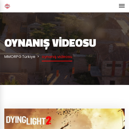
OYNANIŞ VIDEOSU
MMORPG Türkiye
oynanış videosu