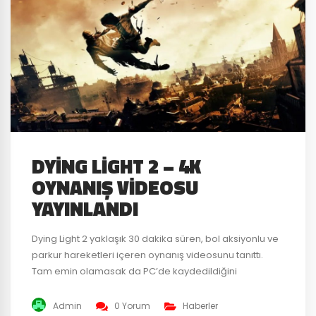
DYING LIGHT 2 – 4K
OYNANIŞ VIDEOSU
YAYINLANDI
Dying Light 2 yaklaşık 30 dakika süren, bol aksiyonlu ve
parkur hareketleri içeren oynanış videosunu tanıttı.
Tam emin olamasak da PC’de kaydedildiğini
düşündüğümüz videonun 4K çözünürlükte ve 60 FPS
olduğunu da belirtmekte fayda var. “İzlemekte
Admin
0 Yorum
Haberler