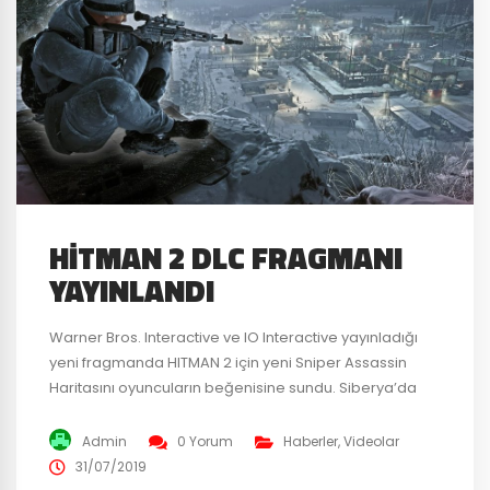
HITMAN 2 DLC FRAGMANI
YAYINLANDI
Warner Bros. Interactive ve IO Interactive yayınladığı
yeni fragmanda HITMAN 2 için yeni Sniper Assassin
Haritasını oyuncuların beğenisine sundu. Siberya’da
geçecek olan bu haritaya Expansion Pass sahibi tüm
oyuncular erişebilecek. Yeni gelecek Sniper Assassin
Admin
0 Yorum
Haberler
,
Videolar
modunda 2 hedefi ortadan kaldırmak ve bir
31/07/2019
hapishanede ayaklandırma çıkarmakla sorumluyuz.