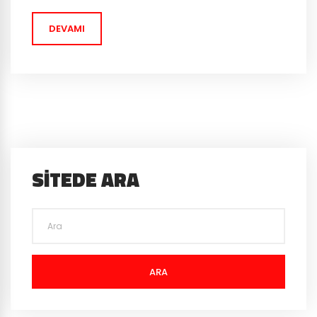
Görünüşe göre Rus Mafyasından Roman Khabko ‘yu ve
DEVAMI
hapishane müdürü...
SITEDE ARA
ARA