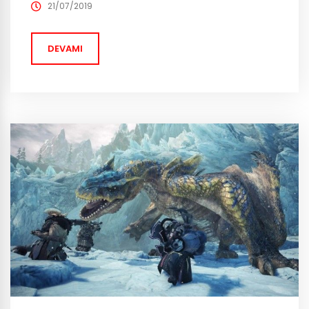
bu başarıyı oyunculara ücretsiz oyun içi eşyalar
21/07/2019
vererek kutladı. 25 Temmuz’dan 29 Ağustos’a kadar
oyuna giriş yapan tüm oyuncular,...
DEVAMI