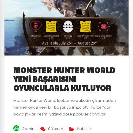
MONSTER HUNTER WORLD
YENI BAŞARISINI
OYUNCULARLA KUTLUYOR
Monster Hunter World, Iceborne paketini çıkarmadan
hemen önce yeni bir başarıya imza attı. Twitter’dan
paylaştıkları resmi yazıya göre popüler canavar
avlama oyunu dünya çapında 13 milyon kopya satarak
erişilmesi zor bir rekor kırdı. Geliştiriciler ise yakalanan
Admin
0 Yorum
Haberler