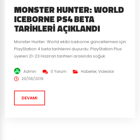
MONSTER HUNTER: WORLD
ICEBORNE PS4 BETA
TARIHLERI AÇIKLANDI
Monster Hunter: World ekibi Iceborne güncellemesi için
PlayStation 4 beta tarihlerini duyurdu. PlayStation Plus
üyeleri 21-23 Haziran tarihleri arasında soğuk
diyarlarda canavar avlayabilecekler. Bütün PlayStation
4 oyuncuları da 28-30 Haziran tarihlerinde
Admin
0 Yorum
Haberler
,
Videolar
güncellemeyi test edebilecekler. Get a taste of the
20/06/2019
wintry Hoarfrost Reach with the #Iceborne Betas on
PS4! PS Plus members play June 21-23. All...
DEVAMI