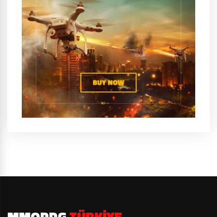
MMORPG
TÜRKIYE