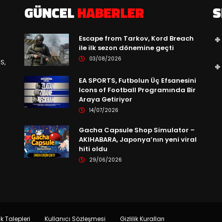
GÜNCEL
HABERLER
S
Escape from Tarkov, Kord Breach
ile ilk sezon dönemine geçti
03/08/2026
S,
EA SPORTS, Futbolun Üç Efsanesini
Icons of Football Programında Bir
Araya Getiriyor
14/07/2026
Gacha Capsule Shop Simulator –
AKIHABARA, Japonya’nın yeni viral
hiti oldu
29/06/2026
ik Talepleri
Kullanıcı Sözleşmesi
Gizlilik Kuralları