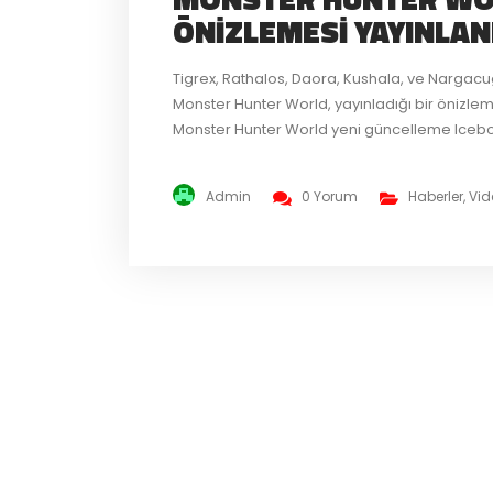
ÖNIZLEMESI YAYINLAN
Tigrex, Rathalos, Daora, Kushala, ve Nargac
Monster Hunter World, yayınladığı bir önizleme 
Monster Hunter World yeni güncelleme Icebor
altcinslerini de oyuna getirecek. Güncellem
Iceborne ...
Admin
0 Yorum
Haberler
,
Vid