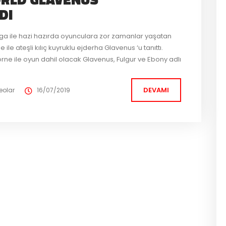
DI
uga ile hazi hazırda oyunculara zor zamanlar yaşatan
ile ateşli kılıç kuyruklu ejderha Glavenus ‘u tanıttı.
ne ile oyun dahil olacak Glavenus, Fulgur ve Ebony adlı
e de ayrıca Squad Card sistemi de eklenecek.
DEVAMI
eolar
16/07/2019