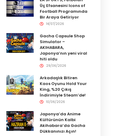
Üç Efsanesini Icons of
Football Programında
Bir Araya Getiriyor
14/07/2026
Gacha Capsule Shop
Simulator –
AKIHABARA,
Japonya’nın yeni viral
hiti oldu
29/06/2026
Arkadaşlık Bitiren
Kaos Oyunu Hold Your
King, %20 Çıkış
İndirimiyle Steam’de!
10/06/2026
Japonya’da Anime
Kültürünün Kalbi
Akihabara’da Gacha
Dükkanınızı Açın!