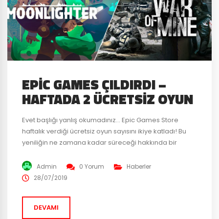
EPIC GAMES ÇILDIRDI –
HAFTADA 2 ÜCRETSIZ OYUN
Evet başlığı yanlış okumadınız… Epic Games Store
haftalık verdiği ücretsiz oyun sayısını ikiye katladı! Bu
yeniliğin ne zamana kadar süreceği hakkında bir
fikrimiz yok fakat Steam-Epic Games Store
kapışmasından en kârlı çıkanlar tabii ki oyuncular. Bu
Admin
0 Yorum
Haberler
hafta mağaza 11 Bit Studios tarafından geliştirilen Action
28/07/2019
RPG oyunu Moonlighter ve yine aynı stüdyonun popüler
oyunu This War...
DEVAMI