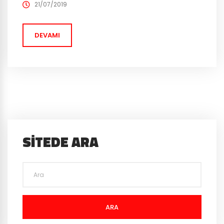
duyurduğunda oynaması beklenen oyuncular çok ses
21/07/2019
getirmişti. Fakat görünen o ki fragmanda aktörlerin
görünüşleri oyundakine çok benzerlik gösteriyor.
DEVAMI
Fragman...
SITEDE ARA
ARA