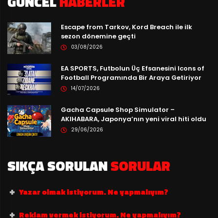
GÜNCEL
HABERLER
Escape from Tarkov, Kord Breach ile ilk
sezon dönemine geçti
03/08/2026
EA SPORTS, Futbolun Üç Efsanesini Icons of
Football Programında Bir Araya Getiriyor
14/07/2026
Gacha Capsule Shop Simulator –
AKIHABARA, Japonya’nın yeni viral hiti oldu
29/06/2026
SIKÇA SORULAN
SORULAR
Yazar olmak istiyorum. Ne yapmalıyım?
Reklam vermek istiyorum. Ne yapmalıyım?