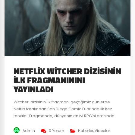
NETFLIX WITCHER DIZISININ
İLK FRAGMANININI
YAYINLADI
Witcher dizisinin ilk fragmanı geçtiğimiz günlerde
Netflix tarafından San Diego Comic Fuarında ilk kez
tanıtıldı. Fragmanda, dünyanın en iyi RPG’si arasında
gösterilen oyundan tanıdık bir çok yüz bulunuyor. Ciri
ve Yennefer bunların başlıcaları. Netflix, diziyi ilk
Admin
0 Yorum
Haberler
,
Videolar