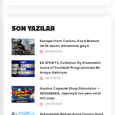
SON YAZILAR
Escape from Tarkov, Kord Breach
ile ilk sezon dönemine geçti
03/08/2026
EA SPORTS, Futbolun Üç Efsanesini
Icons of Football Programında Bir
Araya Getiriyor
14/07/2026
Gacha Capsule Shop Simulator –
AKIHABARA, Japonya’nın yeni viral
hiti oldu
29/06/2026
Arkadaşlık Bitiren Kaos Oyunu Hold