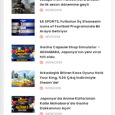
ile ilk sezon dönemine geçti
03/08/2026
EA SPORTS, Futbolun Üç Efsanesini
Icons of Football Programında Bir
Araya Getiriyor
14/07/2026
Gacha Capsule Shop Simulator –
AKIHABARA, Japonya’nın yeni viral
hiti oldu
29/06/2026
Arkadaşlık Bitiren Kaos Oyunu Hold
Your King, %20 Çıkış İndirimiyle
Steam’de!
10/06/2026
Japonya’da Anime Kültürünün
Kalbi Akihabara’da Gacha
Dükkanınızı Açın!
04/06/2026