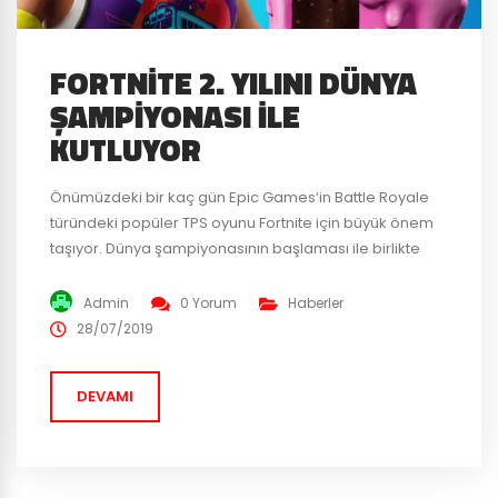
FORTNITE 2. YILINI DÜNYA
ŞAMPIYONASI ILE
KUTLUYOR
Önümüzdeki bir kaç gün Epic Games‘in Battle Royale
türündeki popüler TPS oyunu Fortnite için büyük önem
taşıyor. Dünya şampiyonasının başlaması ile birlikte
Fortnite 2. yıl kutlama etkinliği de 31 Temmuz’da
başlayacak. 2. yıl kutlama etkinliğinde oyuncuları hem
Admin
0 Yorum
Haberler
Save the World, hem de Battle Royale modunda
28/07/2019
sürprizler bekliyor olacak. Battle Royale modunda
oyunculara hediye paketi şeklinde...
DEVAMI