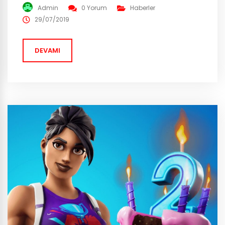
Depot ‘un tekrardan oyuna geleceği dedikodular
Admin
0 Yorum
Haberler
arasında! Bu görsel oyunun geçmişe, yani 2017 yılına
29/07/2019
dönebileceğinin işareti mi ? Dusty Depot oyunun ilk
mekanlarından biriydi. Sonrasında gelen canlı
DEVAMI
etkinlikler...