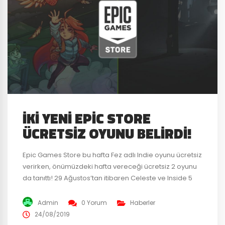
İKI YENI EPIC STORE
ÜCRETSIZ OYUNU BELIRDI!
Epic Games Store bu hafta Fez adlı Indie oyunu ücretsiz
verirken, önümüzdeki hafta vereceği ücretsiz 2 oyunu
da tanıttı! 29 Ağustos’tan itibaren Celeste ve Inside 5
Eylül’e kadar ücretsiz olarak oyuncularını bekleyecek.
Bu iki efsane oyunun kesinlikle oynanması gerektiğini
Admin
0 Yorum
Haberler
düşünürken, ikisinin de ücretsiz olması oyun severlerin
24/08/2019
kesinlikle kaçırmaması gereken bir şans olduğunu da