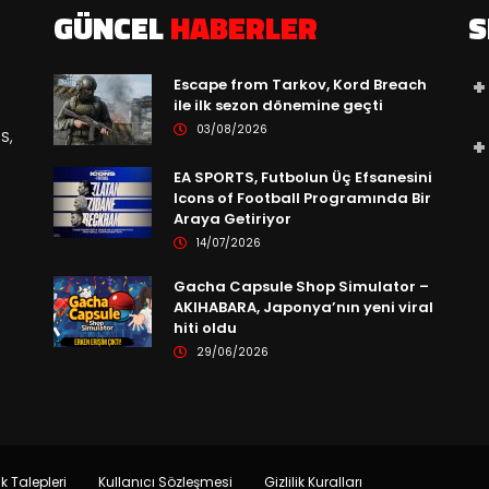
GÜNCEL
HABERLER
S
Escape from Tarkov, Kord Breach
ile ilk sezon dönemine geçti
03/08/2026
S,
EA SPORTS, Futbolun Üç Efsanesini
Icons of Football Programında Bir
Araya Getiriyor
14/07/2026
Gacha Capsule Shop Simulator –
AKIHABARA, Japonya’nın yeni viral
hiti oldu
29/06/2026
ik Talepleri
Kullanıcı Sözleşmesi
Gizlilik Kuralları