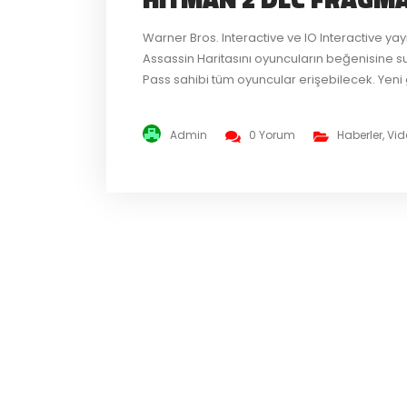
Warner Bros. Interactive ve IO Interactive ya
Assassin Haritasını oyuncuların beğenisine 
Pass sahibi tüm oyuncular erişebilecek. Yen
kaldırmak ve bir hapishanede ayaklandırma
Mafyasından Roman Khabko ‘yu ve hapishan
Admin
0 Yorum
Haberler
,
Vid