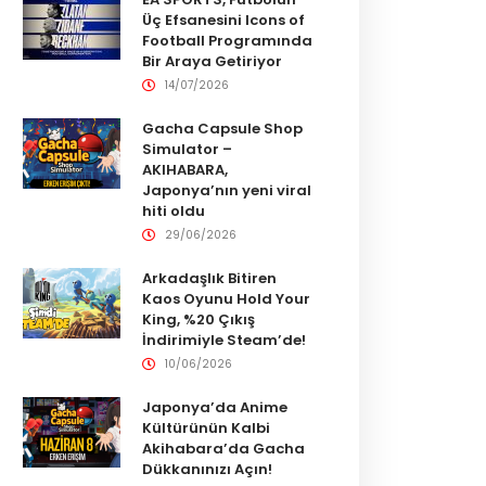
Üç Efsanesini Icons of
Football Programında
Bir Araya Getiriyor
14/07/2026
Gacha Capsule Shop
Simulator –
AKIHABARA,
Japonya’nın yeni viral
hiti oldu
29/06/2026
Arkadaşlık Bitiren
Kaos Oyunu Hold Your
King, %20 Çıkış
İndirimiyle Steam’de!
10/06/2026
Japonya’da Anime
Kültürünün Kalbi
Akihabara’da Gacha
Dükkanınızı Açın!