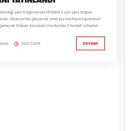
yınladığı yeni fragmanda HITMAN 2 için yeni Sniper
sundu. Siberya’da geçecek olan bu haritaya Expansion
i gelecek Sniper Assassin modunda 2 hedefi ortadan
 çıkarmakla sorumluyuz. Görünüşe göre Rus
e müdürü...
DEVAMI
eolar
31/07/2019