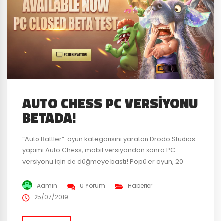
AUTO CHESS PC VERSIYONU
BETADA!
“Auto Battler” oyun kategorisini yaratan Drodo Studios
yapımı Auto Chess, mobil versiyondan sonra PC
versiyonu için de düğmeye bastı! Popüler oyun, 20
Temmuz’da Epic Games Store üzerinden kapalı
betaya başladı. Geçtiğimiz aylarda yayınladığımız bir
Admin
0 Yorum
Haberler
haberimizde Drodo’nun, oyunun PC versiyonu için
25/07/2019
Valve‘nin en büyük rakibi, Epic Games ile anlaştığından
bahsetmiştik. Peki kapalı betaya kimler erişebildi ?...