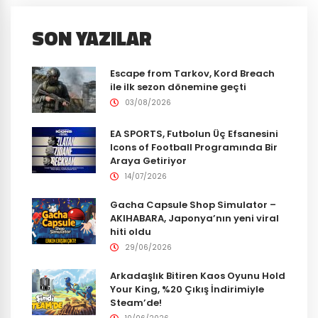
SON YAZILAR
Escape from Tarkov, Kord Breach
ile ilk sezon dönemine geçti
03/08/2026
EA SPORTS, Futbolun Üç Efsanesini
Icons of Football Programında Bir
Araya Getiriyor
14/07/2026
Gacha Capsule Shop Simulator –
AKIHABARA, Japonya’nın yeni viral
hiti oldu
29/06/2026
Arkadaşlık Bitiren Kaos Oyunu Hold
Your King, %20 Çıkış İndirimiyle
Steam’de!