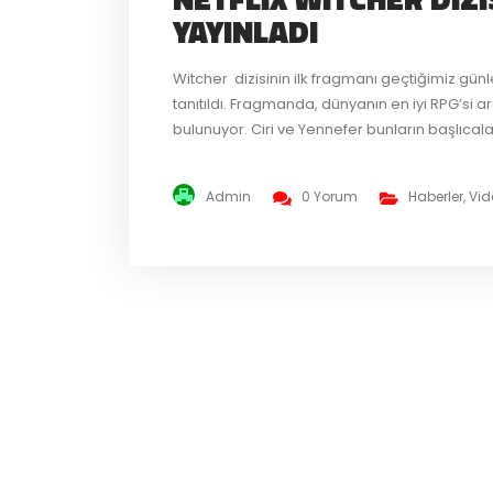
YAYINLADI
Witcher dizisinin ilk fragmanı geçtiğimiz gün
tanıtıldı. Fragmanda, dünyanın en iyi RPG’si 
bulunuyor. Ciri ve Yennefer bunların başlıcala
oyuncular çok ses getirmişti. Fakat görünen 
benzerlik gösteriyor. Fragman...
Admin
0 Yorum
Haberler
,
Vid