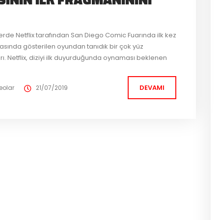
lerde Netflix tarafından San Diego Comic Fuarında ilk kez
arasında gösterilen oyundan tanıdık bir çok yüz
rı. Netflix, diziyi ilk duyurduğunda oynaması beklenen
o ki fragmanda aktörlerin görünüşleri oyundakine çok
DEVAMI
eolar
21/07/2019