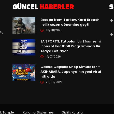
GÜNCEL
HABERLER
S
Escape from Tarkov, Kord Breach
ile ilk sezon dönemine geçti
03/08/2026
S,
EA SPORTS, Futbolun Üç Efsanesini
Icons of Football Programında Bir
Araya Getiriyor
14/07/2026
Gacha Capsule Shop Simulator –
AKIHABARA, Japonya’nın yeni viral
hiti oldu
29/06/2026
ik Talepleri
Kullanıcı Sözleşmesi
Gizlilik Kuralları