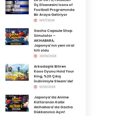
Üç Efsanesini Icons of
Football Programında
Bir Araya Getiriyor
14/07/2026
Gacha Capsule Shop
Simulator –
AKIHABARA,
Japonya’nın yeni viral
hiti oldu
29/06/2026
Arkadaşlık Bitiren
Kaos Oyunu Hold Your
King, %20 Çıkış
İndirimiyle Steam’de!
10/06/2026
Japonya’da Anime
Kültürünün Kalbi
Akihabara’da Gacha
Dükkanınızı Açın!