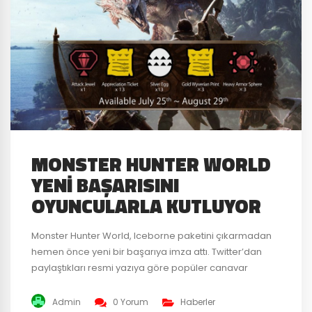
MONSTER HUNTER WORLD
YENI BAŞARISINI
OYUNCULARLA KUTLUYOR
Monster Hunter World, Iceborne paketini çıkarmadan
hemen önce yeni bir başarıya imza attı. Twitter’dan
paylaştıkları resmi yazıya göre popüler canavar
avlama oyunu dünya çapında 13 milyon kopya satarak
erişilmesi zor bir rekor kırdı. Geliştiriciler ise yakalanan
Admin
0 Yorum
Haberler