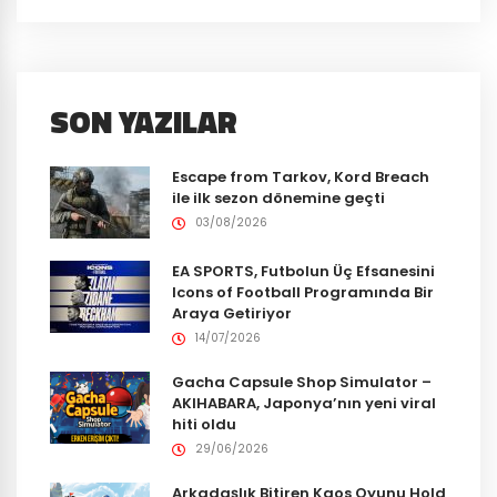
SON YAZILAR
Escape from Tarkov, Kord Breach
ile ilk sezon dönemine geçti
03/08/2026
EA SPORTS, Futbolun Üç Efsanesini
Icons of Football Programında Bir
Araya Getiriyor
14/07/2026
Gacha Capsule Shop Simulator –
AKIHABARA, Japonya’nın yeni viral
hiti oldu
29/06/2026
Arkadaşlık Bitiren Kaos Oyunu Hold