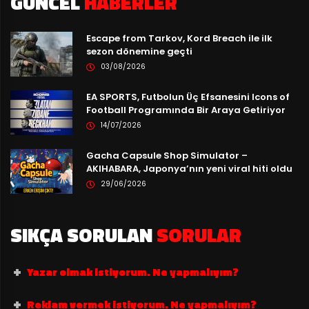
GÜNCEL
HABERLER
Escape from Tarkov, Kord Breach ile ilk
sezon dönemine geçti
03/08/2026
EA SPORTS, Futbolun Üç Efsanesini Icons of
Football Programında Bir Araya Getiriyor
14/07/2026
Gacha Capsule Shop Simulator –
AKIHABARA, Japonya’nın yeni viral hiti oldu
29/06/2026
SIKÇA SORULAN
SORULAR
Yazar olmak istiyorum. Ne yapmalıyım?
Reklam vermek istiyorum. Ne yapmalıyım?