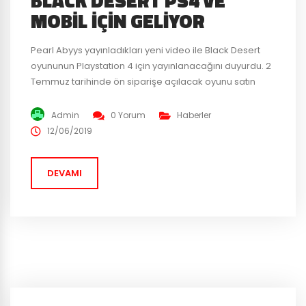
BLACK DESERT PS4 VE
MOBIL İÇIN GELIYOR
Pearl Abyys yayınladıkları yeni video ile Black Desert
oyununun Playstation 4 için yayınlanacağını duyurdu. 2
Temmuz tarihinde ön siparişe açılacak oyunu satın
alanları ise özel hediyeler bekliyor olacak. Oyunun PS4
sürümü Asla dahil tüm dünyada aynı anda
Admin
0 Yorum
Haberler
yayınlanacak. Uzun zamandır PC ve Xbox One
12/06/2019
üzerinden oynanabilen ve kendine has dinamikleri,
görselleri ve zengin dünyasıyla dikkat...
DEVAMI