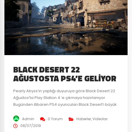
BLACK DESERT 22
AĞUSTOSTA PS4’E GELIYOR
Pearly Abyss’in yaptığı duyuruya göre Black Desert 22
Ağustos’ta Play Station 4 ‘e çıkmaya hazırlanıyor.
Bugünden itibaren PS4 oyuncuları Black Desert’ı büyük
gün öncesinde satın alabilecekler. 3 tane paket satın
alabilir durumda, her biri kendi içerisinde oyun içi
Admin
0 Yorum
Haberler
,
Videolar
eşyalarla ve 2 gün önceden oyuna erişim hakkına
08/07/2019
sahip olabilirsiniz. Daha fazla detay için PS4’ün Black